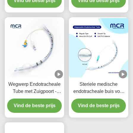
Vind de beste prijs
preventie
Vind de beste prijs
gebruik DEHPvrij
Wegwerp Endotracheale
Steriele medische
Tube met Zuigpoort -
endotracheale buis voor
DEHP-vrij Transparant
alle maten met CE ISO
Vind de beste prijs
PVC voor Vijf Jaar
Vind de beste prijs
Kwaliteitsgarantie