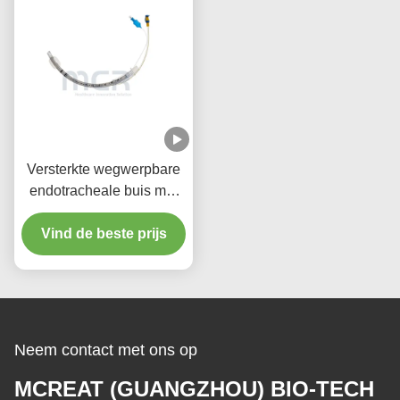
Versterkte wegwerpbare
endotracheale buis met
zuigpoort micro dunne
Vind de beste prijs
PU-manschetten
Neem contact met ons op
MCREAT (GUANGZHOU) BIO-TECH