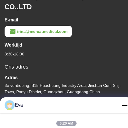
CO.,LTD
E-mail
irina@mcreatmedical.com
Werktijd
8:30-18:00
Ons adres
Adres
3e verdieping, B15 Huachuang Industry Area, Jinshan Cun, Shiji
Town, Panyu District, Guangzhou, Guangdong China
Telefoon
Eva
86-020-3156-0583
6:20 AM