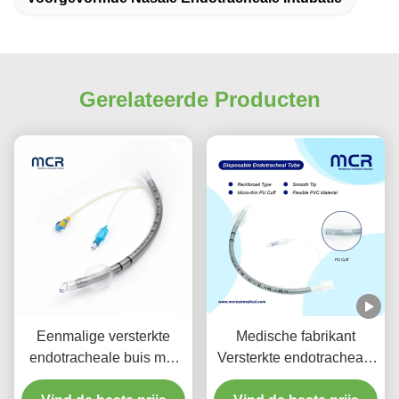
Gerelateerde Producten
Eenmalige versterkte
Medische fabrikant
endotracheale buis met
Versterkte endotracheale
zuigpoort voor VAP-
buis voor eenmalig