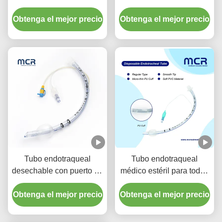
con puerto de succión
desechable libre de
Obtenga el mejor precio
para la prevención de
Obtenga el mejor precio
DEHP
VAP
Tubo endotraqueal
Tubo endotraqueal
desechable con puerto de
médico estéril para todos
succión - PVC
los tamaños con ISO CE
Obtenga el mejor precio
transparente libre de
Obtenga el mejor precio
DEHP para garantía de
calidad de cinco años