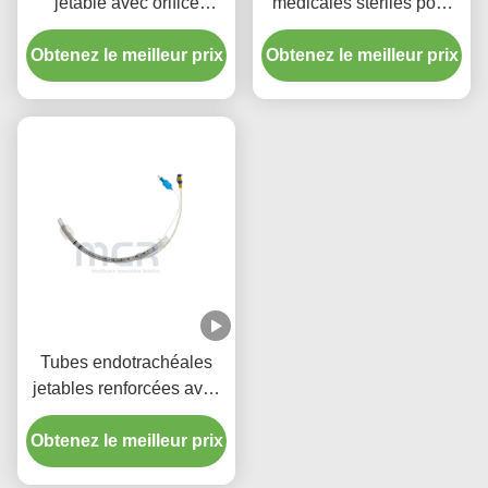
jetable avec orifice
médicales stériles pour
d'aspiration - PVC
toutes les tailles avec CE
Obtenez le meilleur prix
transparent sans DEHP
Obtenez le meilleur prix
ISO
pour une garantie de
qualité de cinq ans
Tubes endotrachéales
jetables renforcées avec
port d'aspiration micro-
Obtenez le meilleur prix
mince menotté en PU