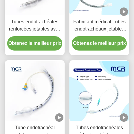
Tubes endotrachéales
Fabricant médical Tubes
renforcées jetables avec
endotrachéaux jetables
port d'aspiration pour la
renforcés sans DEHP
Obtenez le meilleur prix
prévention de la VAP
Obtenez le meilleur prix
Tube endotrachéal
Tubes endotrachéales