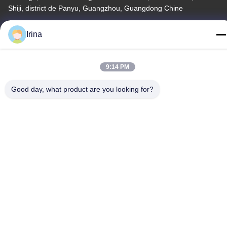
Shiji, district de Panyu, Guangzhou, Guangdong Chine
Télégramme
Irina
86-020-3156-0583
9:14 PM
Good day, what product are you looking for?
Chine Bonne qualité Système d'aspiration fermé Le fournisseur.
-2026 MCREAT (GUANGZHOU) BIO-TECH CO.,LTD Tous les
droits réservés.
Politique de confidentialité
|
Plan du site