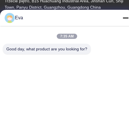
Trzecie piętro, B15 Huachuang Industrial Area, Jinshan Cun, Shiji
Town, Panyu District, Guangzhou, Guangdong China
Eva
Tel.
86-020-3156-0583
7:35 AM
Good day, what product are you looking for?
Chiny Dobra jakość Zamknięty układ ssący Sprzedawca. -2026
MCREAT (GUANGZHOU) BIO-TECH CO.,LTD Wszystkie prawa
zastrzeżone.
Polityka prywatności
|
Sitemap