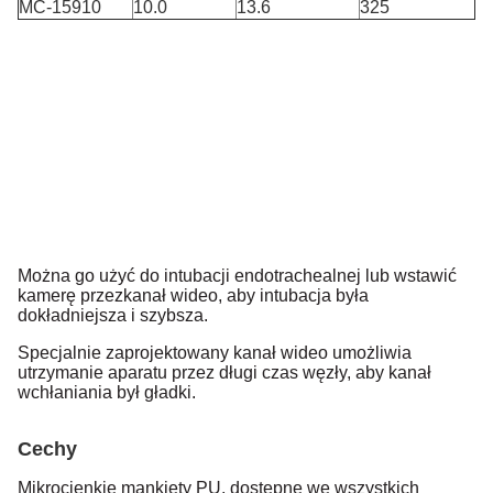
MC-15910
10.0
13.6
325
Można go użyć do intubacji endotrachealnej lub wstawić
kamerę przez
kanał wideo, aby intubacja była
dokładniejsza i szybsza.
Specjalnie zaprojektowany kanał wideo umożliwia
utrzymanie aparatu przez długi czas
węzły, aby kanał
wchłaniania był gładki.
Cechy
Mikrocienkie mankiety PU, dostępne we wszystkich