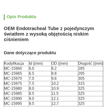
Opis Produktu
OEM Endotracheal Tube z pojedynczym
światłem z wysoką objętością niskim
ciśnieniem
Dane dotyczące produktu
Kodyfikacja
Id ((mm)
OD ((mm)
Długość ((mm)
MC-15960
6.0
8.2
285
MC-15965
6.5
8.8
295
MC-15970
7.0
9.6
305
MC-15975
7.5
10.2
315
MC-15980
8.0
10.9
325
MC-15985
8.5
11.5
325
MC-15990
9.0
12.1
325
MC-15995
9.5
12.7
325