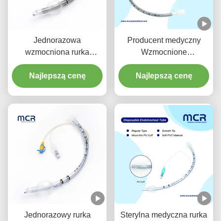
Jednorazowa
Producent medyczny
wzmocniona rurka
Wzmocnione
endotrachealna z
jednorazowe rurki
odciągaczem do
Najlepszą cenę
endotrachealne bez
Najlepszą cenę
zapobiegania VAP
DEHP
Jednorazowy rurka
Sterylna medyczna rurka