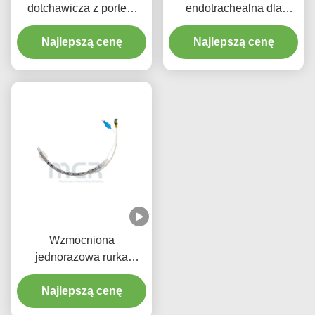
dotchawicza z portem
endotrachealna dla
ssącym - Bez DEHP
wszystkich rozmiarów z
Przezroczysty PVC z
Najlepszą cenę
Najlepszą cenę
CE ISO
pięcioletnią gwarancją
jakości
Wzmocniona
jednorazowa rurka
endotrachealna z
mikrocienkimi kajdanami
Najlepszą cenę
PU