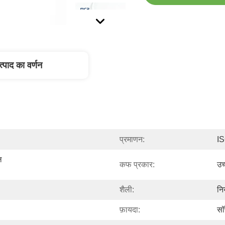
त्पाद का वर्णन
प्रमाणन:
I
 
कफ प्रकार:
उच
शैली:
नि
फ़ायदा:
सॉ