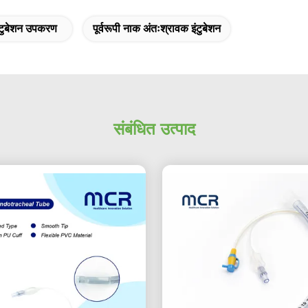
ंटुबेशन उपकरण
पूर्वरूपी नाक अंतःश्रावक इंटुबेशन
संबंधित उत्पाद