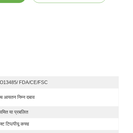
SO13485/ FDA/CE/FSC
्च आयतन निम्न दबाव
यमित या प्रबलित
फ्ट टिप/पीयू कफ्ड