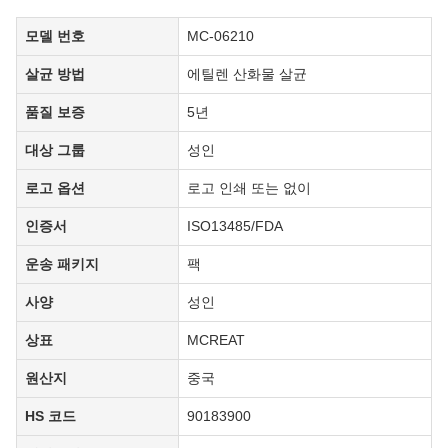
제품 사양
모델 번호
MC-06210
살균 방법
에틸렌 산화물 살균
품질 보증
5년
대상 그룹
성인
로고 옵션
로고 인쇄 또는 없이
인증서
ISO13485/FDA
운송 패키지
팩
사양
성인
상표
MCREAT