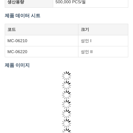
원산지
중국
HS 코드
90183900
생산용량
500,000 PCS/월
제품 데이터 시트
코드
크기
MC-06210
성인 I
MC-06220
성인 II
제품 이미지
태그:
편안한 실리콘 칫솔 머리 흡입 칫솔
FDA 승인 손잡이 어린이 치아 칫솔