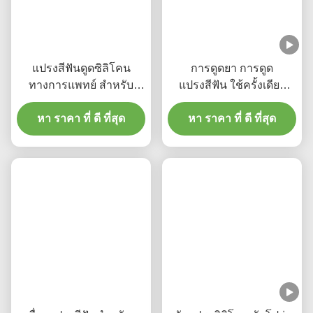
แท็ก:
สบายซิลิโคนแปรงหัวดูดแปรงสีฟัน
FDA ยอมรับมือแปรงสีฟันเด็ก