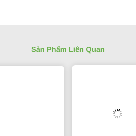
i Chải Răng Hút
FDA Chấp Thuận Tay Cầm Bàn Chải
Sản Phẩm Liên Quan