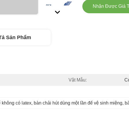
Nhận Được Giá T
Tả Sản Phẩm
Vật Mẫu:
C
ế không có latex
, 
bàn chải hút dùng một lần để vệ sinh miệng
, 
bà