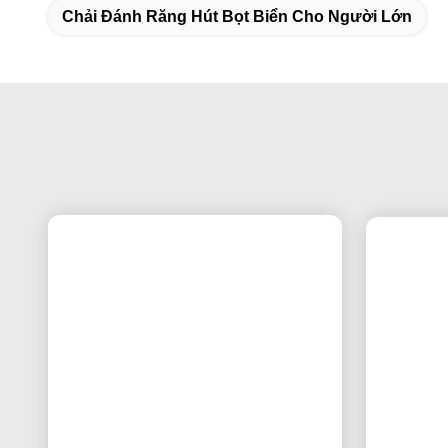
Các Thẻ:
Mái Bàn Chải Silicone Thoải Mái Má
Chải Đánh Răng Hút Bọt Biển Cho Người Lớn