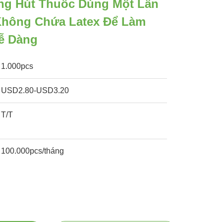
ng Hút Thuốc Dùng Một Lần
 Không Chứa Latex Để Làm
ễ Dàng
1.000pcs
USD2.80-USD3.20
T/T
100.000pcs/tháng