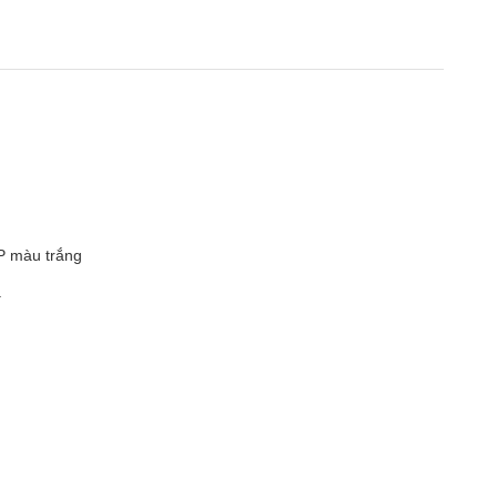
P màu trắng
ả