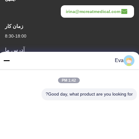
irina@mcreatmedical.com
زمان کار
8:30-18:00
آدرس ما
Eva
آدرس
طبقه سوم، B15 منطقه صنعتی Huachuang، Jinshan Cun، شهر Shiji،
منطقه Panyu، گوانگژو، گوانگدونگ چین
1:42 PM
تلفن
Good day, what product are you looking for?
86-020-3156-0583
چین کیفیت خوب سیستم مکش بسته عرضه کننده. حقوق چاپ -2026