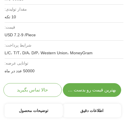
مقدار تولیدی:
10 تکه
قیمت:
USD 7.2-9 /Piece
شرایط پرداخت:
L/C، T/T، D/A، D/P، Western Union، MoneyGram
توانایی عرضه:
50000 عدد در ماه
بهترین قیمت رو بدست بیار
حالا تماس بگیرید
اطلاعات دقیق
توضیحات محصول