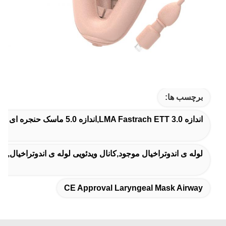
برچسب ها:
اندازه 3.0 LMA Fastrach ETT,اندازه 5.0 ماسک حنجره ای راه هوایی,مجوز CE ماسک لارنگیال راه هوایی
لوله ی اندوتراخیال موجود,کانال ویدئویی لوله ی اندوتراخیال,مشا
CE Approval Laryngeal Mask Airway