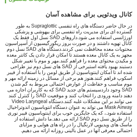
کانال ویدئویی برای مشاهده آسان
در حال حاضر دستگاه های راه تنفسی Supraglottic به طور
گسترده ای برای مدیریت راه تنفسی برای بیهوشی و پزشکی
اورژانسی استفاده می شود.داروهای SAD نسل اول فقط یک
کانال تهویه داشتند و در صورت بروز ریگورگیسیون از آسپراسیون
محتویات معده محافظت نمی کردند.دستگاه های SAD نسل دوم
مجهز به یک کانال معده هستند تا امکان قرار دادن یک کاتتر معده
و مکیدن محتوای معده را فراهم کنند.مهر و موم با تغییر شکل
دستبند بهبود یافته استبرخی از SAD های نسل دوم نیز طراحی
شده اند تا امکان اینتوباسیون از طریق لومن را با استفاده از فیبر
اسکوپ فراهم کنند.هنوز هم برخی از مسائل در زمینه ارائه مهر و
موم مناسب و حفاظت از عوارض احتمالی مربوط به گم شدن
SAD وجود داردسیستم های جدید SAD که به کاربران اجازه می
دهند دامنه ورودی را انتخاب کنند و موقعیت SAD را کنترل کنند
می توانند بر این مشکلات غلبه کنند.دستگاه Video Laryngeal
Mask Airway می تواند به عنوان دستگاه انتوباسیون اندوتراخیال
استفاده شود.، که یک جایگزین خوب برای اینتوباسیون فیبر نوری
را از طریق نسل دوم SAD ارائه می دهد.ما دانش استفاده از
ماسک های ویدیویی لارنگیال را در راه های هوایی و مزایای
احتمالی معرفی آنها در عمل بالینی روزانه ارائه می دهیم.