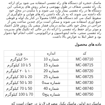
ماسک حنجره ای دستگاه های راه تنفسی استفاده می شود برای ارائه
یک راه تنفسی شفاف در طول بیهوشی و سایر روش های پزشکی. این
دستگاه ها در راه تنفسی بیمار وارد می شوند و با مکیدن در محل خود
نگه داشته می شوند.که به باز نگه داشتن راه های هوایی و جلوگیری از
سقوط کمک می کند.دستگاه های LMA معمولاً در کنار یک لوله و قوطی
جمع آوری استفاده می شوند و ممکن است برای چندین ساعت پس از
جراحی در محل خود باقی بمانند.درمان فشار منفی یک روش قابل اعتماد
و موثر برای حفظ راه تنفسی را ارائه داد در حالی که تکنیک های مدیریت
راه تنفسی سنتی، مانند اینتوباسیون و تراکیوتومی، اغلب انجام آنها دشوار
بود و خطر ابتلا به عوارض بالا داشت.
داده های محصول
کد
اندازه
وزن
MC-08710
شماره 10
<5 کیلوگرم
MC-08715
شماره 15
5 تا 10 کیلوگرم
MC-08720
شماره 20
۱۰ تا ۲۰ کیلوگرم
MC-08725
شماره 25
20 تا 30 کیلوگرم
MC-08730
شماره سه0
30 تا 50 کيلوگرم
MC-08740
شماره 40
50 تا 70 کیلوگرم
MC-08750
شماره پنج0
70 تا 100 کيلوگرم
ماسک دید اولین ماسک یکبار مصرف لارنژ در جهان است که