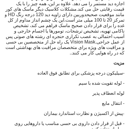
اجازه دید مستمر را می دهد. علاوه بر این، همه چیز را با یک
قیمت رقابتی حل می کند.مشکلات کلاسیک دیگر ماسک های کور
مانند موقعیت صحیحدوربین دارای زاویه دید 120 درجه رنگ HD و
تمرکز 20 تا 100 میلی متر است.این یک چشم انداز مداوم از کل
غده را برای قرار دادن صحیح ماسک فراهم می کند، تشخیص
ناکامی تهویه، تشخیص ترشحات، تومورها یا اجسام خارجی و
آسیب احتمالی به عصب تکراری حنجره ای رشته های صوتی پس
از عمل جراحی.Vision Mask یک راه حل از متخصصین بی حسی
و مراقبت های ویژه برای متخصصان مراقبت های بهداشتی است
که در راه هوایی کار می کنند..
مزیت
-سیلیکون درجه پزشکی برای تطابق فوق العاده
- لوله تقویت شده با سیم
لوله انعطاف پذیر
- انتقال مایع
پیش از اکسیژن و نظارت استاندارد بیماران
-
- قبل از قرار دادن داروی بی حسی مناسب یا داروهایی روی
بیمار استفاده کنید