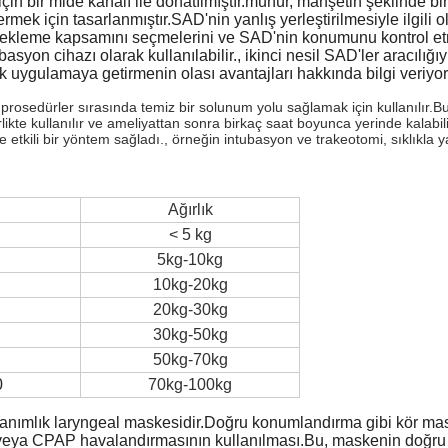
n bir mide kanalı ile donatılmıştır.mühür, manşetin şeklinde bir de
rmek için tasarlanmıştır.SAD'nin yanlış yerleştirilmesiyle ilgil
ın ekleme kapsamını seçmelerini ve SAD'nin konumunu kontrol et
on cihazı olarak kullanılabilir., ikinci nesil SAD'ler aracılığıyl
k uygulamaya getirmenin olası avantajları hakkında bilgi veriyor
 prosedürler sırasında temiz bir solunum yolu sağlamak için kullanılır
irlikte kullanılır ve ameliyattan sonra birkaç saat boyunca yerinde kalabi
e etkili bir yöntem sağladı., örneğin intubasyon ve trakeotomi, sıklıkla 
Ağırlık
< 5 kg
5kg-10kg
10kg-20kg
20kg-30kg
30kg-50kg
50kg-70kg
0
70kg-100kg
lanımlık laryngeal maskesidir.Doğru konumlandırma gibi kör mask
 veya CPAP havalandırmasının kullanılması.Bu, maskenin doğru ye