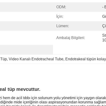
ODM:
- 
İçin:
G
Lümen:
Çi
St
Ambalaj Bilgileri:
10
l Tüp
, 
Video Kanalı Endotracheal Tube
, 
Endotrakeal tüpün kola
eal tüp mevcuttur.
hem de acil tıbbı için solunum yolu yönetimi için yaygın olarak 
iğinde mide içeriğinin olası aspirasyonundan korunma sağlamadıl