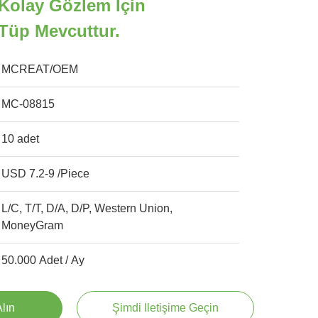
 Kolay Gözlem Için
Tüp Mevcuttur.
MCREAT/OEM
MC-08815
10 adet
USD 7.2-9 /Piece
L/C, T/T, D/A, D/P, Western Union,
MoneyGram
50.000 Adet / Ay
Alın
Şimdi Iletişime Geçin