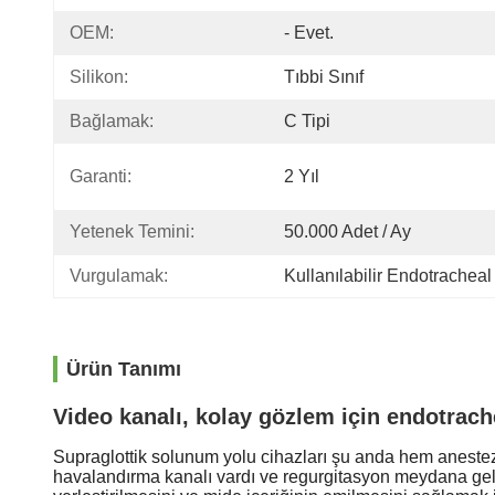
OEM:
- Evet.
Silikon:
Tıbbi Sınıf
Bağlamak:
C Tipi
Garanti:
2 Yıl
Yetenek Temini:
50.000 Adet / Ay
Vurgulamak:
Kullanılabilir Endotrachea
Ürün Tanımı
Video kanalı, kolay gözlem için endotrach
Supraglottik solunum yolu cihazları şu anda hem anestezi 
havalandırma kanalı vardı ve regurgitasyon meydana geld