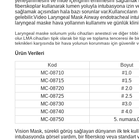
yerleştirilmesini ve mide içeriğinin emilmesini sağlamak içi
fiberskoplar kullanarak lumen yoluyla intubasyona izin ve
sağlamak açısından hala bazı sorunlar var.Kullanıcılar
gelebilir.Video Laryngeal Mask Airway endotracheal intubasy
laryngeal maske hava yollarının kullanımı ve günlük klini
Laryngeal maske solunum yolu cihazları anestezi ve diğer tıbbi
olur.LMA cihazları tipik olarak bir tüp ve toplama tenceresi ile b
teknikleri karşısında bir hava yolunun korunması için güvenilir v
Ürün Verileri
Kod
Boyut
MC-08710
#1.0
MC-08715
#1.5
MC-08720
# 2.0
MC-08725
# 2.5
MC-08730
#3.0
MC-08740
# 4.0
MC-08750
5. numara.
Vision Mask, sürekli görüş sağlayan dünyanın ilk tek kul
intubasyonda görsel yardım, bir fiberskop veya standart