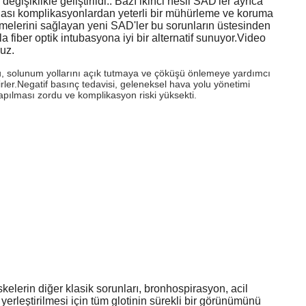
ğişiklikle geliştirildi.. Bazı ikinci nesil SAD'ler ayrıca
i olası komplikasyonlardan yeterli bir mühürleme ve koruma
melerini sağlayan yeni SAD'ler bu sorunların üstesinden
a fiber optik intubasyona iyi bir alternatif sunuyor.Video
uz.
.Bu, solunum yollarını açık tutmaya ve çöküşü önlemeye yardımcı
lirler.Negatif basınç tedavisi, geleneksel hava yolu yönetimi
yapılması zordu ve komplikasyon riski yüksekti.
elerin diğer klasik sorunları, bronhospirasyon, acil
rleştirilmesi için tüm glotinin sürekli bir görünümünü