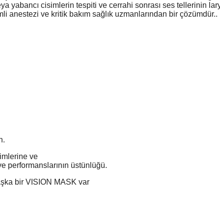
eya yabancı cisimlerin tespiti ve cerrahi sonrası ses tellerinin la
mli anestezi ve kritik bakım sağlık uzmanlarından bir çözümdür..
n.
imlerine ve
e performanslarının üstünlüğü.
 başka bir VISION MASK var