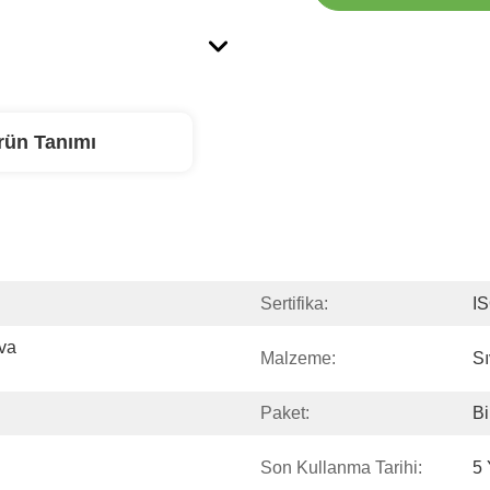
rün Tanımı
Sertifika:
I
a 
Malzeme:
Sı
Paket:
Bi
Son Kullanma Tarihi:
5 