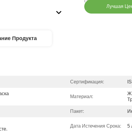
Поставкам:
Лучшая Це
ние Продукта
Сертификация:
I
ска 
Ж
Материал:
Т
Пакет:
И
Дата Истечения Срока:
5 
те.