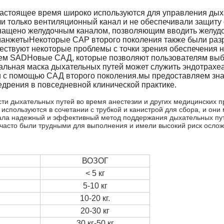
астоящее время широко используются для управления дыха
и только вентиляционный канал и не обеспечивали защиту
нащено желудочным каналом, позволяющим вводить желудо
анжетыНекоторые САР второго поколения также были разра
ществуют некоторые проблемы с точки зрения обеспечения
м SADНовые САД, которые позволяют пользователям выбир
альная маска дыхательных путей может служить эндотрах
и с помощью САД второго поколения.мы предоставляем зна
дрения в повседневной клинической практике.
ти дыхательных путей во время анестезии и других медицинских п
спользуются в сочетании с трубкой и канистрой для сбора, и они м
ала надежный и эффективный метод поддержания дыхательных пут
 часто были трудными для выполнения и имели высокий риск осло
ВОЗОГ
< 5 кг
5-10 кг
10-20 кг.
20-30 кг
30 кг-50 кг