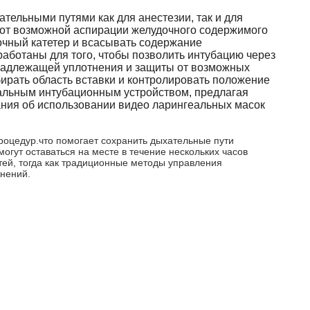
тельными путями как для анестезии, так и для
 от возможной аспирации желудочного содержимого
чный катетер и всасывать содержание
ботаны для того, чтобы позволить интубацию через
 надлежащей уплотнения и защиты от возможных
ать область вставки и контролировать положение
еальным интубационным устройством, предлагая
ния об использовании видео ларингеальных масок
роцедур.что помогает сохранить дыхательные пути
огут оставаться на месте в течение нескольких часов
ей, тогда как традиционные методы управления
жнений.