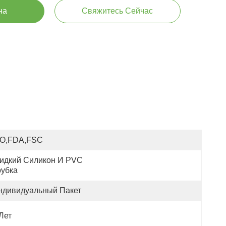
на
Свяжитесь Сейчас
SO,FDA,FSC
идкий Силикон И PVC 
рубка
ндивидуальный Пакет
Лет