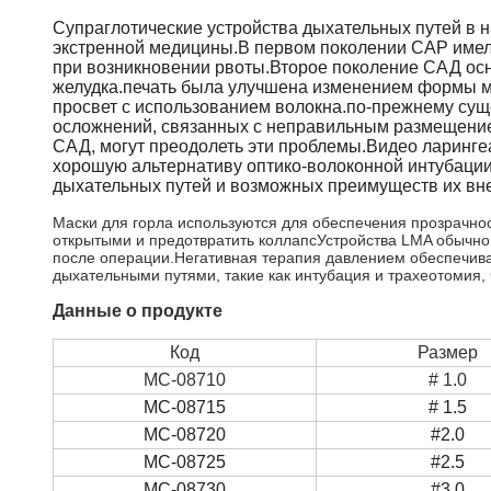
Супраглотические устройства дыхательных путей в н
экстренной медицины.В первом поколении САР имел
при возникновении рвоты.Второе поколение САД ос
желудка.печать была улучшена изменением формы м
просвет с использованием волокна.по-прежнему су
осложнений, связанных с неправильным размещение
САД, могут преодолеть эти проблемы.Видео ларинге
хорошую альтернативу оптико-волоконной интубаци
дыхательных путей и возможных преимуществ их вне
Маски для горла используются для обеспечения прозрачнос
открытыми и предотвратить коллапсУстройства LMA обычно и
после операции.Негативная терапия давлением обеспечив
дыхательными путями, такие как интубация и трахеотомия,
Данные о продукте
Код
Размер
MC-08710
# 1.0
MC-08715
# 1.5
MC-08720
#2.0
MC-08725
#2.5
MC-08730
#3.0