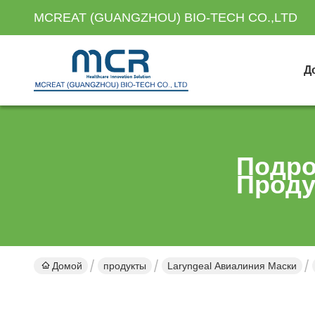
MCREAT (GUANGZHOU) BIO-TECH CO.,LTD
Д
Подро
Проду
Домой
продукты
Laryngeal Авиалиния Маски