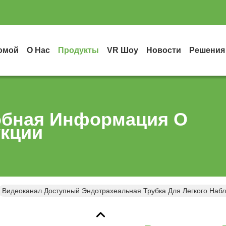
омой
О Нас
Продукты
VR Шоу
Новости
Решения
бная Информация О
кции
Видеоканал Доступный Эндотрахеальная Трубка Для Легкого Наб