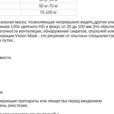
50 кг-70 кг
70-100 кг.
геальная маска, позволяющая непрерывно видеть.другие кла
ния 120o цветного HD и фокус от 20 до 100 мм.Это обеспе
аточности вентиляции, обнаружение секретов, опухолей ил
ерации.Vision Mask - это решение от опытных специалистов
 путях..
имости
ов
зирующие препараты или лекарства перед введением
ень анестезии.