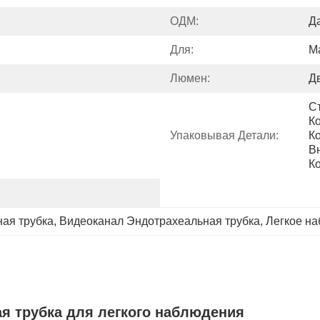
ОДМ:
Да
Для:
М
Люмен:
Д
С
Ко
Упаковывая Детали:
Ко
Вн
К
ная трубка
, 
Видеоканал Эндотрахеальная трубка
, 
Легкое на
я трубка для легкого наблюдения