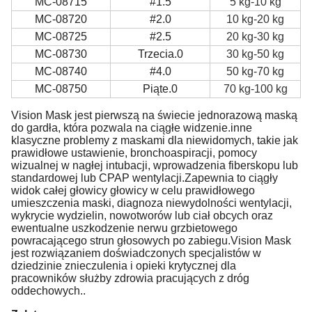
MC-08715
#1.5
5 kg-10 kg
MC-08720
#2.0
10 kg-20 kg
MC-08725
#2.5
20 kg-30 kg
MC-08730
Trzecia.0
30 kg-50 kg
MC-08740
#4.0
50 kg-70 kg
MC-08750
Piąte.0
70 kg-100 kg
Vision Mask jest pierwszą na świecie jednorazową maską
do gardła, która pozwala na ciągłe widzenie.inne
klasyczne problemy z maskami dla niewidomych, takie jak
prawidłowe ustawienie, bronchoaspiracji, pomocy
wizualnej w nagłej intubacji, wprowadzenia fiberskopu lub
standardowej lub CPAP wentylacji.Zapewnia to ciągły
widok całej głowicy głowicy w celu prawidłowego
umieszczenia maski, diagnoza niewydolności wentylacji,
wykrycie wydzielin, nowotworów lub ciał obcych oraz
ewentualne uszkodzenie nerwu grzbietowego
powracającego strun głosowych po zabiegu.Vision Mask
jest rozwiązaniem doświadczonych specjalistów w
dziedzinie znieczulenia i opieki krytycznej dla
pracowników służby zdrowia pracujących z dróg
oddechowych..