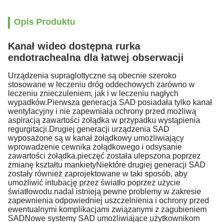
Opis Produktu
Kanał wideo dostępna rurka
endotrachealna dla łatwej obserwacji
Urządzenia supraglottyczne są obecnie szeroko
stosowane w leczeniu dróg oddechowych zarówno w
leczeniu znieczuleniem, jak i w leczeniu nagłych
wypadków.Pierwsza generacja SAD posiadała tylko kanał
wentylacyjny i nie zapewniała ochrony przed możliwą
aspiracją zawartości żołądka w przypadku wystąpienia
regurgitacji.Drugiej generacji urządzenia SAD
wyposażone są w kanał żołądkowy umożliwiający
wprowadzenie cewnika żołądkowego i odsysanie
zawartości żołądka.pieczęć została ulepszona poprzez
zmianę kształtu mankietyNiektóre drugiej generacji SAD
zostały również zaprojektowane w taki sposób, aby
umożliwić intubację przez światło poprzez użycie
światłowodu.nadal istnieją pewne problemy w zakresie
zapewnienia odpowiedniej uszczelnienia i ochrony przed
ewentualnymi komplikacjami związanymi z zagubieniem
SADNowe systemy SAD umożliwiające użytkownikom