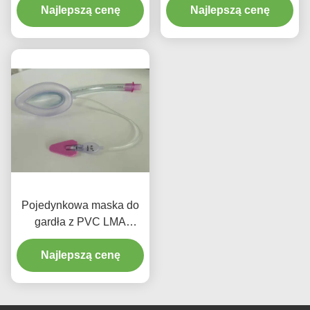
Najlepszą cenę
Najlepszą cenę
Pojedynkowa maska do
gardła z PVC LMA
rozmiar 5.0 Intubacja z
barem do stosowania u
Najlepszą cenę
dorosłych