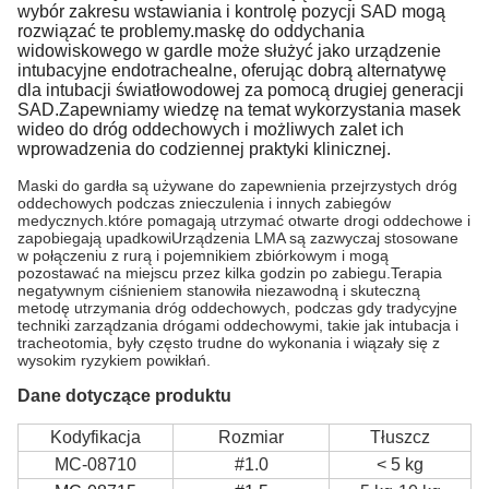
wybór zakresu wstawiania i kontrolę pozycji SAD mogą
rozwiązać te problemy.maskę do oddychania
widowiskowego w gardle może służyć jako urządzenie
intubacyjne endotrachealne, oferując dobrą alternatywę
dla intubacji światłowodowej za pomocą drugiej generacji
SAD.Zapewniamy wiedzę na temat wykorzystania masek
wideo do dróg oddechowych i możliwych zalet ich
wprowadzenia do codziennej praktyki klinicznej.
Maski do gardła są używane do zapewnienia przejrzystych dróg
oddechowych podczas znieczulenia i innych zabiegów
medycznych.które pomagają utrzymać otwarte drogi oddechowe i
zapobiegają upadkowiUrządzenia LMA są zazwyczaj stosowane
w połączeniu z rurą i pojemnikiem zbiórkowym i mogą
pozostawać na miejscu przez kilka godzin po zabiegu.Terapia
negatywnym ciśnieniem stanowiła niezawodną i skuteczną
metodę utrzymania dróg oddechowych, podczas gdy tradycyjne
techniki zarządzania drógami oddechowymi, takie jak intubacja i
tracheotomia, były często trudne do wykonania i wiązały się z
wysokim ryzykiem powikłań.
Dane dotyczące produktu
Kodyfikacja
Rozmiar
Tłuszcz
MC-08710
#1.0
< 5 kg