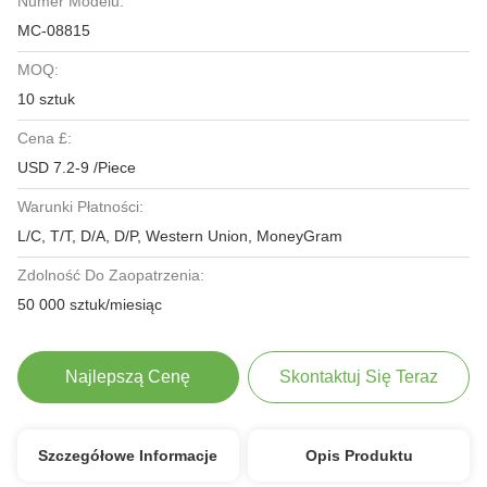
Numer Modelu:
MC-08815
MOQ:
10 sztuk
Cena £:
USD 7.2-9 /Piece
Warunki Płatności:
L/C, T/T, D/A, D/P, Western Union, MoneyGram
Zdolność Do Zaopatrzenia:
50 000 sztuk/miesiąc
Najlepszą Cenę
Skontaktuj Się Teraz
Szczegółowe Informacje
Opis Produktu