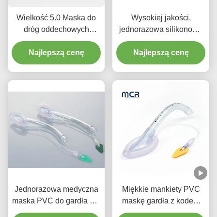
Wielkość 5.0 Maska do
Wysokiej jakości,
dróg oddechowych
jednorazowa silikonowa
Przewód oddechowy rurki
maska do gardła
do gardła Silicone dla
Najlepszą cenę
Najlepszą cenę
osób dorosłych
Jednorazowa medyczna
Miękkie mankiety PVC
maska PVC do gardła dla
maskę gardła z kodem
niemowląt i dzieci
koloru