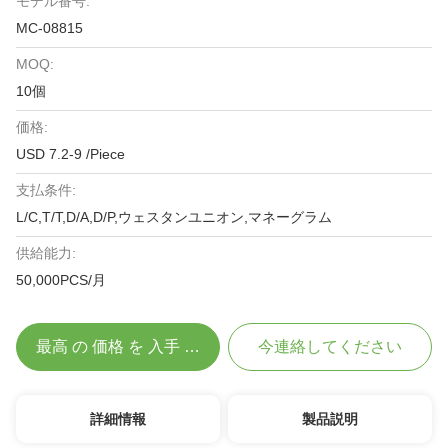
モデル番号:
MC-08815
MOQ:
10個
価格:
USD 7.2-9 /Piece
支払条件:
L/C,T/T,D/A,D/P,ウェスタンユニオン,マネーグラム
供給能力:
50,000PCS/月
最高 の 価格 を 入手 する
今連絡してください
詳細情報
製品説明