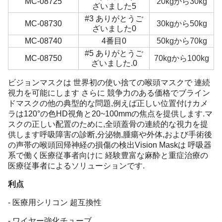
MC-08725
20kgから30kg
ざいました5
#3 ありがとうご
MC-08730
30kgから50kg
ざいました0
MC-08740
4番目0
50kgから70kg
#5 ありがとうご
MC-08750
70kgから100kg
ざいました.0
ビジョンマスクは 世界初の使い捨ての喉頭マスクで 連続
視力を可能にします さらに 競争力のある価格でブライン
ドマスクの他の典型的な問題,例えば正しい位置付けカメ
ラは120°の色HD視角と20~100mmの焦点を提供します.マ
スクの正しい配置のために,全頭蓋骨の連続的な視力を提
供します呼吸障害の診断,分泌物,腫瘍や外体,および手術後
の声帯の喉頭回帰神経の損傷の検出Vision Maskは 呼吸器
系で働く医療従事者向けに 経験豊富な麻酔と重症治療の
医療従事者によるソリューションです.
利点
- 医療用シリコン 超互換性
- ワイヤー強化チューブ