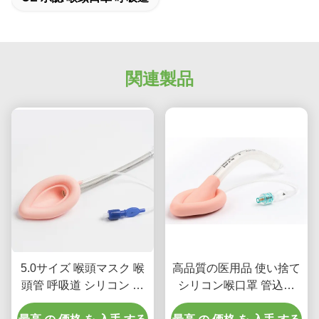
関連製品
5.0サイズ 喉頭マスク 喉
高品質の医用品 使い捨て
頭管 呼吸道 シリコン 大
シリコン喉口罩 管込み
人の用
LMAチュービング