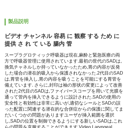
製品説明
ビデオ チャンネル 容易 に 観察 する ため に
提供 さ れ て いる 腸内 管
スープラグロティック呼吸器は現在,麻酔と緊急医療の両
方で呼吸器管理に使用されています.最初の世代のSADは,
換気チャネルしか持っていなかったため,胃の内容が反発
した場合の潜在的吸入から保護されなかった.2代目のSAD
は,胃管を挿入し,胃の内容を吸うことを可能にする胃管を
備えています. さらに,封印は袖の形状の変更によって改善
された2代目のSADは,ファイバースコープを用いて光膜を
通って管内を挿入できるように設計された.SADの使用の
安全性と有効性は非常に高いが,適切なシールとSADの誤
った配置に関連する潜在的な合併症からの保護に関してま
だいくつかの問題がありますユーザが挿入範囲を選択
し,SADの位置を制御できるようにする新しいSADは,これ
らの問題を克服することができます.Video Laryngeal