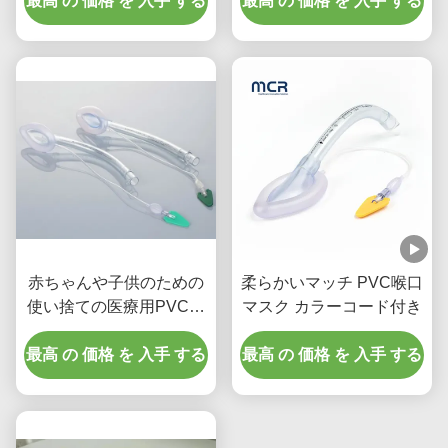
最高 の 価格 を 入手 する
最高 の 価格 を 入手 する
赤ちゃんや子供のための
柔らかいマッチ PVC喉口
使い捨ての医療用PVC喉
マスク カラーコード付き
頭マスク
最高 の 価格 を 入手 する
最高 の 価格 を 入手 する