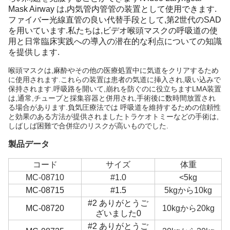
Mask Airway は,内気管内管管の装置として使用できます.
ファイバー光線直管の良い代替手段として,第2世代のSAD
を用いています.私たちは,ビデオ喉頭マスクの呼吸道の使
用と日常臨床実践への導入の潜在的な利点についての知識
を提供します.
喉頭マスクは,麻酔やその他の医療処置中に気道をクリアするため
に使用されます.これらの装置は患者の気道に挿入され,吸い込みで
保持されます.呼吸路を開いて,崩れを防ぐのに役立ちますLMA装置
は,通常,チューブと採集容器と併用され,手術後に数時間放置され
る場合があります.負気圧療法では 呼吸道を維持するための信頼性
と効果のある方法が提供されましたトラケオトミーなどの手術は,
しばしば困難で合併症のリスクが高いものでした.
製品データ
コード
サイズ
体重
MC-08710
#1.0
<5kg
MC-08715
#1.5
5kgから10kg
#2 ありがとうご
MC-08720
10kgから20kg
ざいました0
#2 ありがとうご