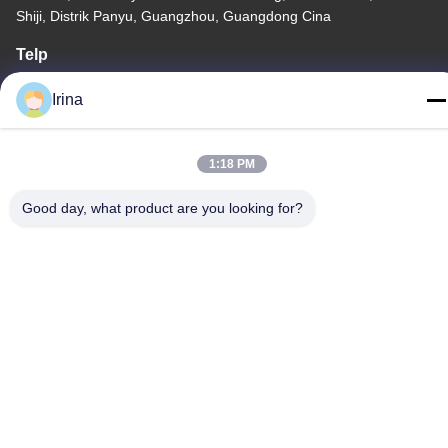
Shiji, Distrik Panyu, Guangzhou, Guangdong Cina
Telp
86-020-3156-0583
Irina
1:18 PM
Cina Kualitas Baik Sistem Hisap Tertutup Pemasok. Hak cipta ©
Good day, what product are you looking for?
-2026 MCREAT (GUANGZHOU) BIO-TECH CO.,LTD Semua hak
dilindungi.
Kebijakan Privasi
|
Sitemap