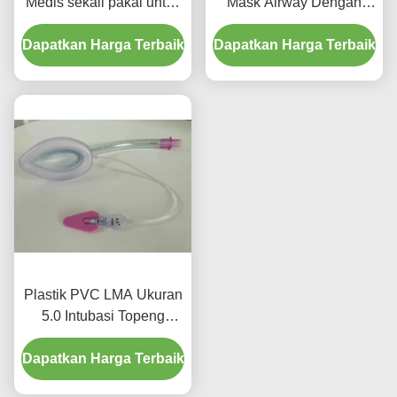
Medis sekali pakai untuk
Mask Airway Dengan
saluran udara bayi dan
Kode Warna
Dapatkan Harga Terbaik
anak
Dapatkan Harga Terbaik
Plastik PVC LMA Ukuran
5.0 Intubasi Topeng
Laringal dengan Bar
Dapatkan Harga Terbaik
Penggunaan Dewasa