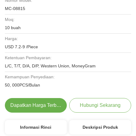
Nomor Model:
MC-08815
Moq:
10 buah
Harga:
USD 7.2-9 /Piece
Ketentuan Pembayaran:
L/C, T/T, D/A, D/P, Western Union, MoneyGram
Kemampuan Penyediaan:
50, 000PCS/Bulan
Dapatkan Harga Terbaik
Hubungi Sekarang
Informasi Rinci
Deskripsi Produk