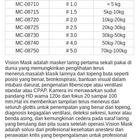
MC-08710
# 1.0
< 5 kg
MC-08715
# 1.5
5kg-10kg
MC-08720
# 2.0
10kg-20kg
MC-08725
# 2.5
20kg-30kg
MC-08730
# 3.0
30kg-50kg
MC-08740
# 4.0
50kg-70kg
MC-08750
# 5.0
70kg-100kg
Vision Mask adalah masker laring pertama sekali pakai di
dunia yang memungkinkan penglihatan terus
menerus.masalah klasik lainnya dari topeng buta seperti
posisi yang benar, bronkospirasi, bantuan visual dalam
intubasi darurat, pengenalan fiberscope atau ventilasi
standar atau CPAP. Kamera ini menawarkan sudut
pandang HD warna 120o dan fokus 20 sampai 100
mm.Hal ini memberikan tampilan terus menerus dari
seluruh glottis untuk penempatan yang benar dari topeng,
diagnosis kegagalan ventilasi, deteksi sekresi, tumor atau
benda asing, dan kemungkinan cedera pada saraf laring
yang berulang dari pita suara setelah operasi.Vision Mask
adalah solusi dari profesional kesehatan anestesi dan
perawatan kritis yang berpengalaman untuk profesional