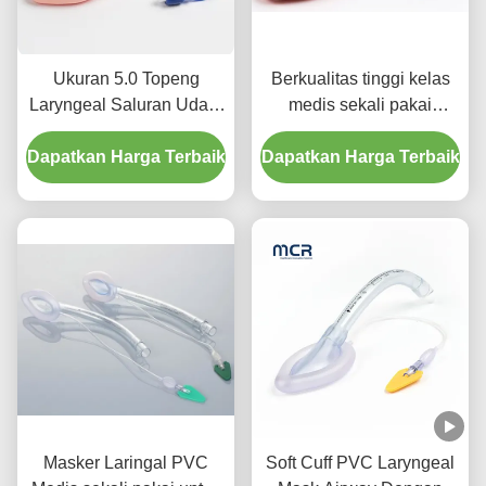
Ukuran 5.0 Topeng
Berkualitas tinggi kelas
Laryngeal Saluran Udara
medis sekali pakai
Saluran Udara Laryngeal
Silicone Laryngeal Mask
Dapatkan Harga Terbaik
Silicone untuk
Dapatkan Harga Terbaik
Intubasi LMA Tubing
Penggunaan Dewasa
Masker Laringal PVC
Soft Cuff PVC Laryngeal