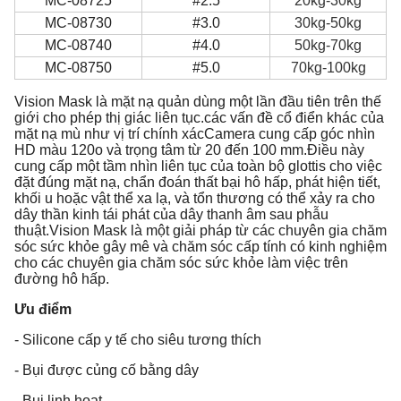
MC-08725
#2.5
20kg-30kg
MC-08730
#3.0
30kg-50kg
MC-08740
#4.0
50kg-70kg
MC-08750
#5.0
70kg-100kg
Vision Mask là mặt nạ quản dùng một lần đầu tiên trên thế
giới cho phép thị giác liên tục.các vấn đề cổ điển khác của
mặt nạ mù như vị trí chính xácCamera cung cấp góc nhìn
HD màu 120o và trọng tâm từ 20 đến 100 mm.Điều này
cung cấp một tầm nhìn liên tục của toàn bộ glottis cho việc
đặt đúng mặt nạ, chẩn đoán thất bại hô hấp, phát hiện tiết,
khối u hoặc vật thể xa lạ, và tổn thương có thể xảy ra cho
dây thần kinh tái phát của dây thanh âm sau phẫu
thuật.Vision Mask là một giải pháp từ các chuyên gia chăm
sóc sức khỏe gây mê và chăm sóc cấp tính có kinh nghiệm
cho các chuyên gia chăm sóc sức khỏe làm việc trên
đường hô hấp.
Ưu điểm
- Silicone cấp y tế cho siêu tương thích
- Bụi được củng cố bằng dây
- Bụi linh hoạt