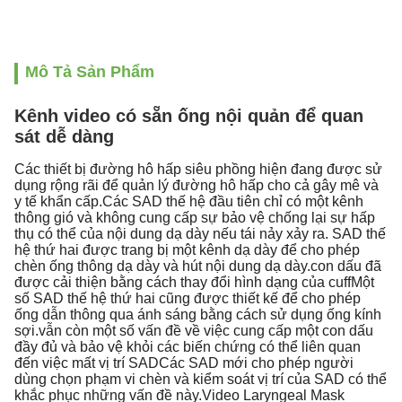
Mô Tả Sản Phẩm
Kênh video có sẵn ống nội quản để quan
sát dễ dàng
Các thiết bị đường hô hấp siêu phồng hiện đang được sử
dụng rộng rãi để quản lý đường hô hấp cho cả gây mê và
y tế khẩn cấp.Các SAD thế hệ đầu tiên chỉ có một kênh
thông gió và không cung cấp sự bảo vệ chống lại sự hấp
thụ có thể của nội dung dạ dày nếu tái nảy xảy ra. SAD thế
hệ thứ hai được trang bị một kênh dạ dày để cho phép
chèn ống thông dạ dày và hút nội dung dạ dày.con dấu đã
được cải thiện bằng cách thay đổi hình dạng của cuffMột
số SAD thế hệ thứ hai cũng được thiết kế để cho phép
ống dẫn thông qua ánh sáng bằng cách sử dụng ống kính
sợi.vẫn còn một số vấn đề về việc cung cấp một con dấu
đầy đủ và bảo vệ khỏi các biến chứng có thể liên quan
đến việc mất vị trí SADCác SAD mới cho phép người
dùng chọn phạm vi chèn và kiểm soát vị trí của SAD có thể
khắc phục những vấn đề này.Video Laryngeal Mask