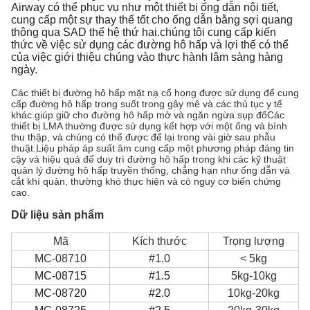
Airway có thể phục vụ như một thiết bị ống dẫn nội tiết,
cung cấp một sự thay thế tốt cho ống dẫn bằng sợi quang
thông qua SAD thế hệ thứ hai.chúng tôi cung cấp kiến
thức về việc sử dụng các đường hô hấp và lợi thế có thể
của việc giới thiệu chúng vào thực hành lâm sàng hàng
ngày.
Các thiết bị đường hô hấp mặt nạ cổ họng được sử dụng để cung
cấp đường hô hấp trong suốt trong gây mê và các thủ tục y tế
khác.giúp giữ cho đường hô hấp mở và ngăn ngừa sụp đổCác
thiết bị LMA thường được sử dụng kết hợp với một ống và bình
thu thập, và chúng có thể được để lại trong vài giờ sau phẫu
thuật.Liệu pháp áp suất âm cung cấp một phương pháp đáng tin
cậy và hiệu quả để duy trì đường hô hấp trong khi các kỹ thuật
quản lý đường hô hấp truyền thống, chẳng hạn như ống dẫn và
cắt khí quản, thường khó thực hiện và có nguy cơ biến chứng
cao.
Dữ liệu sản phẩm
Mã
Kích thước
Trọng lượng
MC-08710
#1.0
< 5kg
MC-08715
#1.5
5kg-10kg
MC-08720
#2.0
10kg-20kg