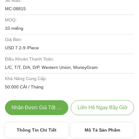
Số Mẫu:
MC-08815
MOQ:
10 miếng
Giá Bán:
USD 7.2-9 /Piece
Điều Khoản Thanh Toán:
L/C, T/T, D/A, D/P, Western Union, MoneyGram
Khả Năng Cung Cấp:
50.000 CÁI / Tháng
Nhận Được Giá Tốt Nhất
Liên Hệ Ngay Bây Giờ
Thông Tin Chi Tiết
Mô Tả Sản Phẩm