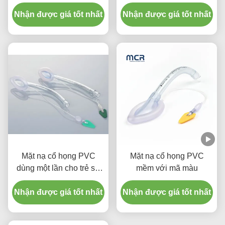
cổ họng đường hô hấp
nén cổ họng ống dẫn
Nhận được giá tốt nhất
silicone cho người lớn
Nhận được giá tốt nhất
LMA ống
Mặt nạ cổ họng PVC
Mặt nạ cổ họng PVC
dùng một lần cho trẻ sơ
mềm với mã màu
sinh và trẻ em
Nhận được giá tốt nhất
Nhận được giá tốt nhất