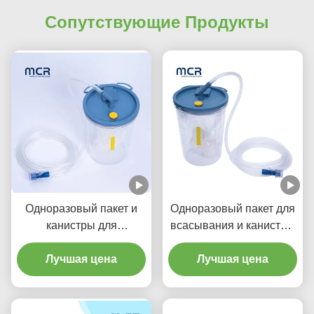
Сопутствующие Продукты
Одноразовый пакет и
Одноразовый пакет для
канистры для
всасывания и канистры
клинических процедур
1500cc/2500cc с
Лучшая цена
затвердителем
Лучшая цена