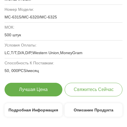
Номер Модели:
MC-6315/MC-6320/MC-6325
МОК:
500 штук
Условия Оплаты:
LC,T/T,D/A,D/P,Western Union,MoneyGram
Способность К Поставкам:
50, 000PCS/месяц
Лучшая Цена
Свяжитесь Сейчас
Подробная Информация
Описание Продукта