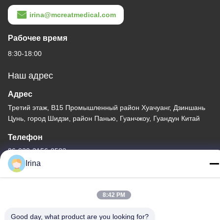
irina@mcreatmedical.com
Рабочее время
8:30-18:00
Наш адрес
Адрес
Третий этаж, B15 Промышленный район Хуачуанг, Дзиншань
Цунь, город Шидзи, район Панью, Гуанчжоу, Гуандун Китай
Телефон
86-020-3156-0583
Irina
8:42 PM
Китай Хорошее качество Закрытая система всасывания
Good day, what product are you looking for?