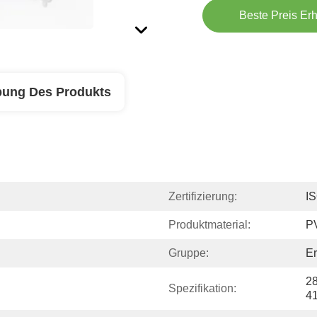
Beste Preis Erh
bung Des Produkts
Zertifizierung:
I
Produktmaterial:
P
Gruppe:
E
28
Spezifikation:
41