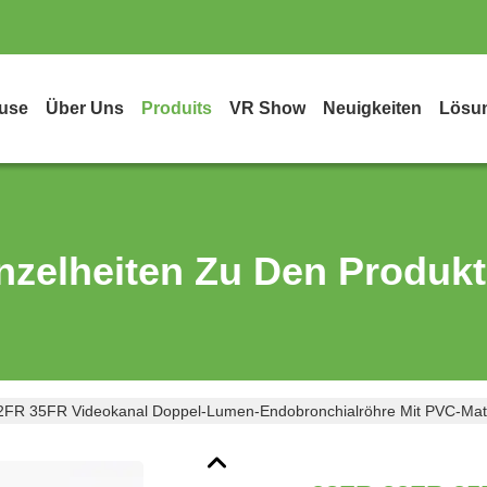
use
Über Uns
Produits
VR Show
Neuigkeiten
Lösu
nzelheiten Zu Den Produk
FR 35FR Videokanal Doppel-Lumen-Endobronchialröhre Mit PVC-Mate