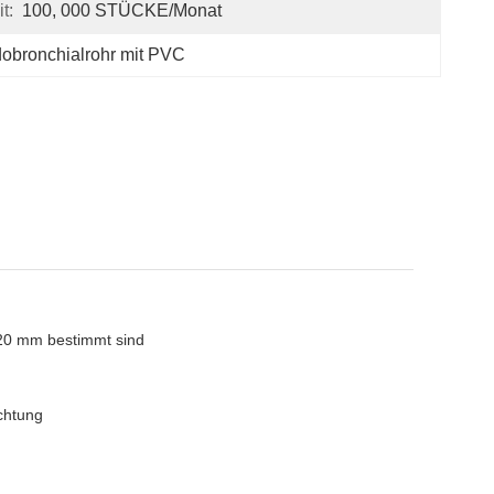
t:
100, 000 STÜCKE/Monat
obronchialrohr mit PVC
s 20 mm bestimmt sind
achtung