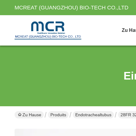
MCREAT (GUANGZHOU) BIO-TECH CO.,LTD
Zu Ha
Ei
Zu Hause
Produits
Endotrachealtubus
28FR 32