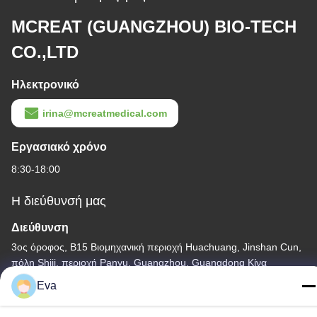
MCREAT (GUANGZHOU) BIO-TECH
CO.,LTD
Ηλεκτρονικό
irina@mcreatmedical.com
Εργασιακό χρόνο
8:30-18:00
Η διεύθυνσή μας
Διεύθυνση
3ος όροφος, Β15 Βιομηχανική περιοχή Huachuang, Jinshan Cun,
πόλη Shiji, περιοχή Panyu, Guangzhou, Guangdong Κίνα
Eva
Τηλεφώνημα
86-020-3156-0583