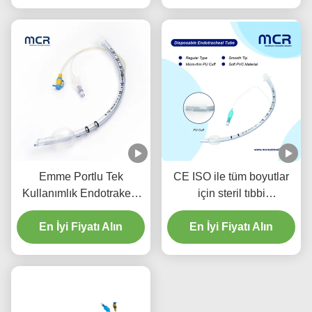
Emme Portlu Tek
CE ISO ile tüm boyutlar
Kullanımlık Endotrakeal
için steril tıbbi
Tüp - DEHP İçermeyen
endotrakeal tüp
Şeffaf PVC, Beş Yıl Kalite
En İyi Fiyatı Alın
En İyi Fiyatı Alın
Garantili