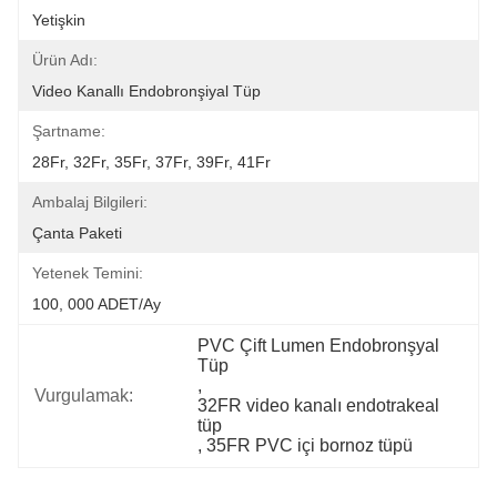
Yetişkin
Ürün Adı:
Video Kanallı Endobronşiyal Tüp
Şartname:
28Fr, 32Fr, 35Fr, 37Fr, 39Fr, 41Fr
Ambalaj Bilgileri:
Çanta Paketi
Yetenek Temini:
100, 000 ADET/Ay
PVC Çift Lumen Endobronşyal 
Tüp
, 
Vurgulamak:
32FR video kanalı endotrakeal 
tüp
, 
35FR PVC içi bornoz tüpü