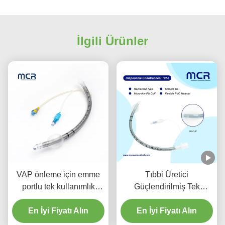
İlgili Ürünler
VAP önleme için emme
Tıbbi Üretici
portlu tek kullanımlık
Güçlendirilmiş Tek
güçlendirilmiş
kullanımlık Endotracheal
En İyi Fiyatı Alın
endotracheal tüp
Tüp DEHP Serbest
En İyi Fiyatı Alın