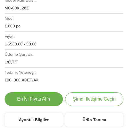
Model Numarası:
MC-09KL28Z
Moq:
1.000 pc
Fiyat:
US$39.00 - 50.00
Ödeme Şartları:
L/C,T/T
Tedarik Yeteneği:
100, 000 ADET/Ay
En İyi Fiyatı Alın
Şimdi Iletişime Geçin
Ayrıntılı Bilgiler
Ürün Tanımı