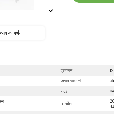
त्पाद का वर्णन
प्रमाणन:
I
उत्पाद सामग्री:
पी
समूह:
वय
यल 
28
विनिर्देश:
4