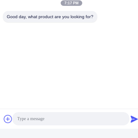
7:17 PM
Thời gian làm việc
Good day, what product are you looking for?
8:30-18:00
Địa chỉ của tôi
Địa chỉ
Tầng 3, khu công nghiệp B15 Huachuang, Jinshan Cun, thị trấn
Shiji, quận Panyu, Quảng Châu, Quảng Đông Trung Quốc
Điện thoại
86-020-3156-0583
Trung Quốc Chất lượng tốt Hệ thống hút kín Nhà cung cấp. -2026
MCREAT (GUANGZHOU) BIO-TECH CO.,LTD Tất cả các quyền
được bảo lưu.