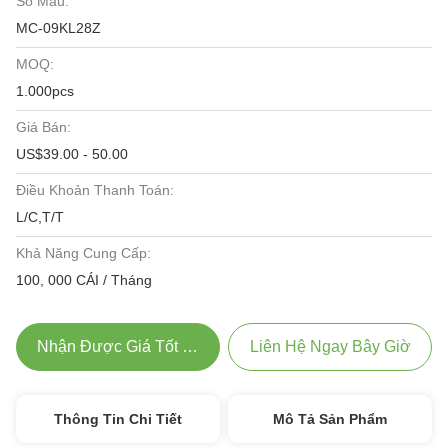
Số Mẫu:
MC-09KL28Z
MOQ:
1.000pcs
Giá Bán:
US$39.00 - 50.00
Điều Khoản Thanh Toán:
L/C,T/T
Khả Năng Cung Cấp:
100, 000 CÁI / Tháng
Nhận Được Giá Tốt Nhất
Liên Hệ Ngay Bây Giờ
Thông Tin Chi Tiết
Mô Tả Sản Phẩm