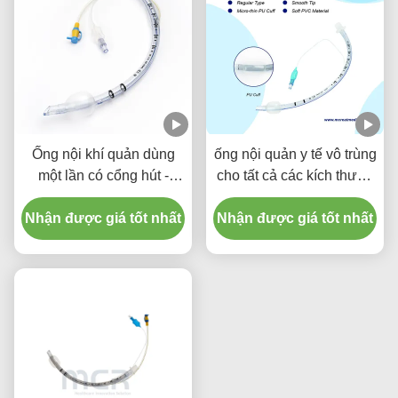
Ống nội khí quản dùng
ống nội quản y tế vô trùng
một lần có cổng hút -
cho tất cả các kích thước
PVC trong suốt không
với CE ISO
Nhận được giá tốt nhất
DEHP, bảo hành chất
Nhận được giá tốt nhất
lượng năm năm