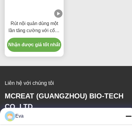
Rút nội quản dùng một
lần tăng cường với cổng
hút Micro Thin PU cuffed
Nhận được giá tốt nhất
Liên hệ với chúng tôi
MCREAT (GUANGZHOU) BIO-TECH
CO.,LTD
Eva
Email
irina@mcreatmedical.com