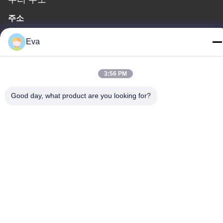
주소
3층, B15 후아추앙 산업구역, 진산 룬, 시지 타운, 판유 구, 광저우,
Eva
광둥 중국
전화
3:56 PM
86-020-3156-0583
Good day, what product are you looking for?
중국 좋은 품질 폐쇄형 흡입 시스템 공급자. 저작권 -2026 MCREAT
(GUANGZHOU) BIO-TECH CO.,LTD 모든 권리는 보호됩니다.
개인정보 보호 정책
|
사이트맵