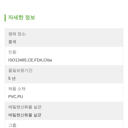
자세한 정보
원래 장소:
중국
인증:
ISO13485,CE,FDA,Cfda
품질보증기간:
5 년
제품 소재:
PVC,PU
에틸렌산화물 살균:
에틸렌산화물 살균
그룹: