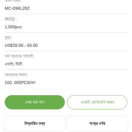
মডেল নম্বর:
MC-09KL28Z
MOQ.:
1,000pcs
মূল্য:
US$39.00 - 50.00
অর্থ প্রদানের শর্তাবলী:
এল/সি, টি/টি
সরবরাহের ক্ষমতা:
100, 000PCS/মাস
সেরা দাম পান
এখনই যোগাযোগ করুন
বিস্তারিত তথ্য
পণ্যের বর্ণনা