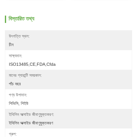
বিস্তারিত তথ্য
উৎপত্তি স্থল:
চীন
সাক্ষ্যদান:
ISO13485,CE,FDA,Cfda
মানের গ্যারান্টি সময়কাল:
পাঁচ বছর
পণ্য উপাদান:
পিভিসি, পিইউ
ইথিলিন অক্সাইড জীবাণুমুক্তকরণ:
ইথিলিন অক্সাইড জীবাণুমুক্তকরণ
গ্রুপ: