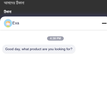
আমাদের ঠিকানা
ঠিকানা
তৃতীয় তলা, বি১৫ হুয়াচুয়াং ইন্ডাস্ট্রি এলাকা, জিনশান কুন, শিজি টাউন, প্যানু জেলা, গুয়াংজু,
Eva
গুয়াংডং চীন
টেলিফোন
4:38 PM
86-020-3156-0583
Good day, what product are you looking for?
চীন ভালো মানের বন্ধ সাকশন সিস্টেম সরবরাহকারী। কপিরাইট © -2026 MCREAT
(GUANGZHOU) BIO-TECH CO.,LTD সমস্ত অধিকার সংরক্ষিত।
গোপনীয়তা নীতি
|
সাইট ম্যাপ