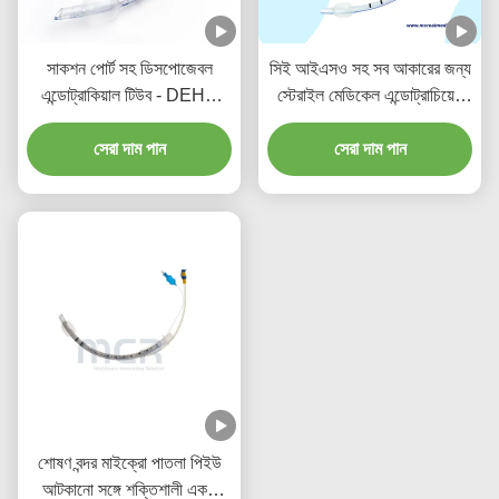
সাকশন পোর্ট সহ ডিসপোজেবল
সিই আইএসও সহ সব আকারের জন্য
এন্ডোট্রাকিয়াল টিউব - DEHP
স্টেরাইল মেডিকেল এন্ডোট্রাচিয়েল
মুক্ত স্বচ্ছ PVC, পাঁচ বছরের
টিউব
গুণগত মানের নিশ্চয়তা
সেরা দাম পান
সেরা দাম পান
শোষণ বন্দর মাইক্রো পাতলা পিইউ
আটকানো সঙ্গে শক্তিশালী একক