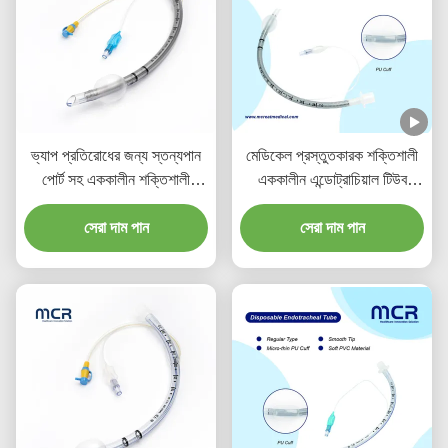
ভ্যাপ প্রতিরোধের জন্য স্তন্যপান
মেডিকেল প্রস্তুতকারক শক্তিশালী
পোর্ট সহ এককালীন শক্তিশালী
এককালীন এন্ডোট্রাচিয়াল টিউব
এন্ডোট্রাচিয়াল টিউব
ডিইএইচপি মুক্ত
সেরা দাম পান
সেরা দাম পান