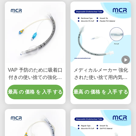
VAP 予防のために吸着口
メディカルメーカー 強化
付きの使い捨ての強化さ
された使い捨て用内気管
れた内気管
DEHPフリー
最高 の 価格 を 入手 する
最高 の 価格 を 入手 する