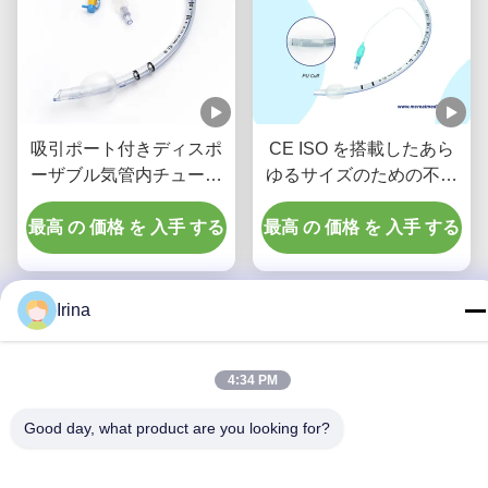
吸引ポート付きディスポ
CE ISO を搭載したあら
ーザブル気管内チューブ
ゆるサイズのための不妊
- DEHPフリー透明
医療内気管
最高 の 価格 を 入手 する
PVC、5年間品質保証
最高 の 価格 を 入手 する
Irina
4:34 PM
Good day, what product are you looking for?