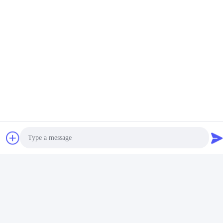
強化された使い捨て用内
気管 吸着口 マイクロ薄型
PUマッチ付き
最高 の 価格 を 入手 する
連絡 ください
MCREAT (GUANGZHOU) BIO-TECH
CO.,LTD
メール
Photo
irina@mcreatmedical.com
Video Call