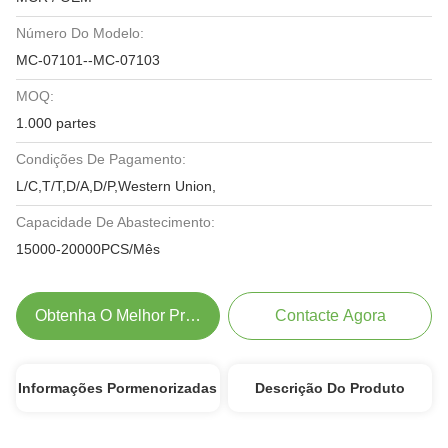
Número Do Modelo:
MC-07101--MC-07103
MOQ:
1.000 partes
Condições De Pagamento:
L/C,T/T,D/A,D/P,Western Union,
Capacidade De Abastecimento:
15000-20000PCS/Mês
Obtenha O Melhor Preço
Contacte Agora
Informações Pormenorizadas
Descrição Do Produto