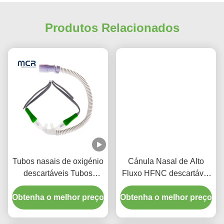
Produtos Relacionados
Tubos nasais de oxigénio
Cánula Nasal de Alto
descartáveis Tubos
Fluxo HFNC descartável
nasais de oxigénio
para adultos e crianças
Obtenha o melhor preço
Cánula de alto fluxo para
Obtenha o melhor preço
uso médico