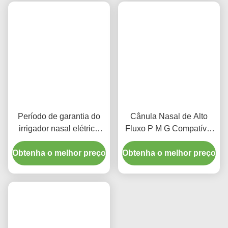
Período de garantia do
Cânula Nasal de Alto
irrigador nasal elétrico
Fluxo P M G Compatível
endotraqueal e
com Vários Fontes de
Obtenha o melhor preço
traqueostomia Cinco
Obtenha o melhor preço
Oxigênio Ventiladores
anos oferecendo
Período de Garantia
irrigação nasal para
Cinco Anos Dispositivo
ambientes clínicos
de Oxigenoterapia