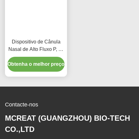
Dispositivo de Cânula
Nasal de Alto Fluxo P, M,
G Projetado para
Obtenha o melhor preço
Aplicações
Endotraqueais e de
Traqueostomia
Proporcionando Terapia
Eficaz
Contacte-nos
MCREAT (GUANGZHOU) BIO-TECH
CO.,LTD