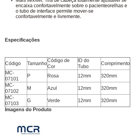
Mais flexível: Tira de cabeça totalmente ajustável se
encaixa confortavelmente sobre o paciente
orelhas e
o tubo de interface permite mover-se
confortavelmente e livremente.
Especificações
Código de
ID do
Código
Tamanho
Comprimento
Cor
Tubo
MC-
P
Rosa
12mm
320mm
07101
MC-
M
Azul
12mm
320mm
07102
MC-
G
Verde
12mm
320mm
07103
Imagens do Produto