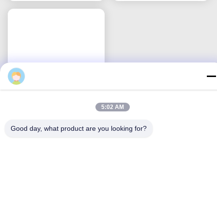
ที่คลินิก
รับประกันห้าปี อุปกรณ์
บำบัดด้วยออกซิเจน
5:02 AM
อุปกรณ์สายออกซิเจนทาง
Good day, what product are you looking for?
จมูกชนิด High Flow ขนาด
S M L ออกแบบมาสำหรับ
การใช้งานกับท่อช่วย
หา ราคา ที่ ดี ที่สุด
หายใจและท่อเจาะคอ เพื่อ
การบำบัดที่มีประสิทธิภาพ
ติดต่อเรา