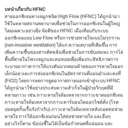
บทนำเกี่ยวกับ HFNC
สายออกซิเจนทางจมูกชนิด High Flow (HFNC) ได้ถูกนำมา
ใช้ในหลายสถานพยาบาลเพื่อช่วยในการออกซิเจนในผู้ใหญ่
โดยเฉพาะอย่างยิ่ง ข้อดีของ HFNC เมื่อเทียบกับระบบ
ออกซิเจนแบบ Low Flow หรือการช่วยหายใจแบบไม่รุกราน
(non-invasive ventilation) ได้แก่ ความสบายที่เพิ่มขึ้น การ
เพิ่มความชื้นของสารคัดหลั่งเพื่อช่วยในการขับเสมหะ การไล่
พื้นที่ตายในโพรงจมูกและคอหอยเพื่อเพิ่มประสิทธิภาพการ
ระบายอากาศ การให้แรงดันบวกตอนท้ายของการหายใจออก
เล็กน้อย และการส่งออกซิเจนในอัตราส่วนที่แม่นยำและคงที่
(FiO2) โดยการลดการดูดอากาศภายนอกเข้าสู่ระบบ HFNC
ได้ถูกนำมาใช้อย่างประสบความสำเร็จในผู้ป่วยวิกฤตที่มี
หลายภาวะ เช่น ภาวะหายใจล้มเหลวจากภาวะขาดออกซิเจน
ภาวะหายใจล้มเหลวจากภาวะคาร์บอนไดออกไซด์คั่ง (โรค
ปอดอุดกั้นเรื้อรังกำเริบ) ภาวะหายใจล้มเหลวหลังถอดท่อช่วย
หายใจ การให้ออกซิเจนก่อนใส่ท่อช่วยหายใจ และอื่นๆ
อย่างไรก็ตาม ข้อบ่งชี้ไม่ได้เป็นข้อกำหนดที่แน่นอน และ