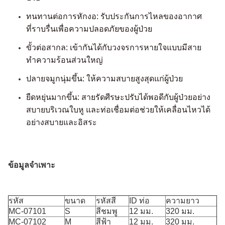
ทนทานต่อการหักงอ: รับประกันการไหลของอากาศ
ที่ราบรื่นเพื่อความปลอดภัยของผู้ป่วย
ขั้วต่อสากล: เข้ากันได้กับวงจรการหายใจแบบมีสาย
ทำความร้อนส่วนใหญ่
ปลายจมูกนุ่มขึ้น: ให้ความสบายสูงสุดแก่ผู้ป่วย
ยืดหยุ่นมากขึ้น: สายรัดศีรษะปรับได้พอดีกับผู้ป่วยอย่าง
สบาย
บริเวณใบหู และท่อเชื่อมต่อช่วยให้เคลื่อนไหวได้
อย่างสบายและอิสระ
ข้อมูลจำเพาะ
รหัส
ขนาด
รหัสสี
ID ท่อ
ความยาว
MC-07101
S
สีชมพู
12 มม.
320 มม.
MC-07102
M
สีฟ้า
12 มม.
320 มม.