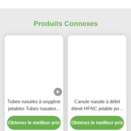
Produits Connexes
Tubes nasales à oxygène
Canule nasale à débit
jetables Tubes nasales à
élevé HFNC jetable pour
oxygène Canules
adulte et enfant
Obtenez le meilleur prix
nasales à fort débit à
Obtenez le meilleur prix
usage médical