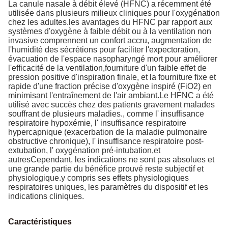
La canule nasale à débit élevé (HFNC) a récemment été
utilisée dans plusieurs milieux cliniques pour l'oxygénation
chez les adultes.les avantages du HFNC par rapport aux
systèmes d'oxygène à faible débit ou à la ventilation non
invasive comprennent un confort accru, augmentation de
l'humidité des sécrétions pour faciliter l'expectoration,
évacuation de l'espace nasopharyngé mort pour améliorer
l'efficacité de la ventilation,fourniture d'un faible effet de
pression positive d'inspiration finale, et la fourniture fixe et
rapide d'une fraction précise d'oxygène inspiré (FiO2) en
minimisant l'entraînement de l'air ambiant.Le HFNC a été
utilisé avec succès chez des patients gravement malades
souffrant de plusieurs maladies., comme l' insuffisance
respiratoire hypoxémie, l' insuffisance respiratoire
hypercapnique (exacerbation de la maladie pulmonaire
obstructive chronique), l' insuffisance respiratoire post-
extubation, l' oxygénation pré-intubation,et
autresCependant, les indications ne sont pas absolues et
une grande partie du bénéfice prouvé reste subjectif et
physiologique.y compris ses effets physiologiques
respiratoires uniques, les paramètres du dispositif et les
indications cliniques.
Caractéristiques