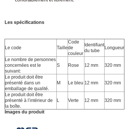
Les spécifications
Code
Identifiant
Le code
Taille
de
Longueur
du tube
couleur
Le nombre de personnes
concernées est le
S
Rose
12 mm
320 mm
suivant:
Le produit doit être
présenté dans un
M
Le bleu
12 mm
320 mm
emballage de qualité.
Le produit doit être
présenté à l'intérieur de
L
Verte
12 mm
320 mm
la boîte.
Images du produit