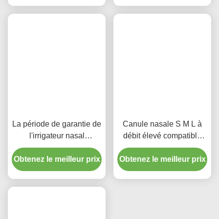
La période de garantie de
Canule nasale S M L à
l'irrigateur nasal
débit élevé compatible
électrique endotrachéal et
avec diverses sources
Obtenez le meilleur prix
trachéostomique est de
Obtenez le meilleur prix
d'oxygène, ventilateurs,
cinq ans.
période de garantie cinq
ans, appareil
d'oxygénothérapie