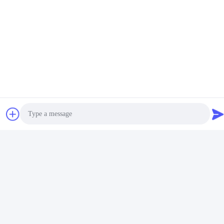
Liên hệ với chúng tôi
MCREAT (GUANGZHOU) BIO-TECH
CO.,LTD
Email
irina@mcreatmedical.com
Thời gian làm việc
8:30-18:00
Photo
Địa chỉ của tôi
Video Call
Địa chỉ
Tầng 3, khu công nghiệp B15 Huachuang, Jinshan Cun, thị trấn
Audio Call
Shiji, quận Panyu, Quảng Châu, Quảng Đông Trung Quốc