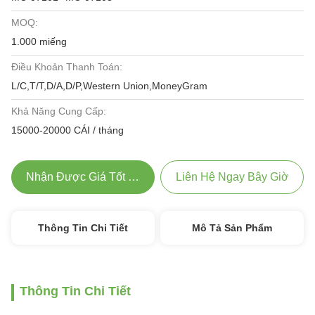
MOQ:
1.000 miếng
Điều Khoản Thanh Toán:
L/C,T/T,D/A,D/P,Western Union,MoneyGram
Khả Năng Cung Cấp:
15000-20000 CÁI / tháng
Nhận Được Giá Tốt Nhất
Liên Hệ Ngay Bây Giờ
Thông Tin Chi Tiết
Mô Tả Sản Phẩm
Thông Tin Chi Tiết