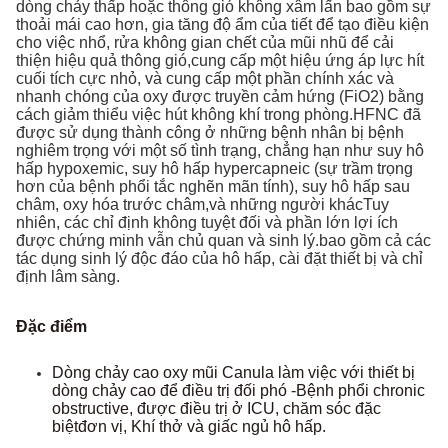
dòng chảy thấp hoặc thông gió không xâm lấn bao gồm sự
thoải mái cao hơn, gia tăng độ ẩm của tiết để tạo điều kiện
cho việc nhổ, rửa không gian chết của mũi nhũ để cải
thiện hiệu quả thông gió,cung cấp một hiệu ứng áp lực hít
cuối tích cực nhỏ, và cung cấp một phần chính xác và
nhanh chóng của oxy được truyền cảm hứng (FiO2) bằng
cách giảm thiểu việc hút không khí trong phòng.HFNC đã
được sử dụng thành công ở những bệnh nhân bị bệnh
nghiêm trọng với một số tình trạng, chẳng hạn như suy hô
hấp hypoxemic, suy hô hấp hypercapneic (sự trầm trọng
hơn của bệnh phổi tắc nghẽn mãn tính), suy hô hấp sau
châm, oxy hóa trước châm,và những người khácTuy
nhiên, các chỉ định không tuyệt đối và phần lớn lợi ích
được chứng minh vẫn chủ quan và sinh lý.bao gồm cả các
tác dụng sinh lý độc đáo của hô hấp, cài đặt thiết bị và chỉ
định lâm sàng.
Đặc điểm
Dòng chảy cao oxy mũi Canula làm việc với thiết bị
dòng chảy cao để điều trị đối phó -
Bệnh phổi chronic
obstructive, được điều trị ở ICU, chăm sóc đặc
biệt
đơn vị, Khí thở và giấc ngủ hô hấp.