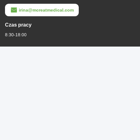
irina@mcreatmedical.com
Czas pracy
8:30-18:00
Nasz adres
Adres
Trzecie piętro, B15 Huachuang Industrial Area, Jinshan Cun, Shiji
Photo
Town, Panyu District, Guangzhou, Guangdong China
Video Call
Tel.
86-020-3156-0583
Audio Call
Chiny Dobra jakość Zamknięty układ ssący Sprzedawca. -2026