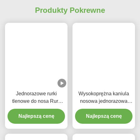
Produkty Pokrewne
Jednorazowe rurki
Wysokoprężna kaniula
tlenowe do nosa Rury
nosowa jednorazowa
tlenowe do nosa Kanula
HFNC dla dorosłych i
wysokiego przepływu do
Najlepszą cenę
Najlepszą cenę
dzieci
użytku medycznego