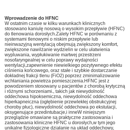
Wprowadzenie do HFNC
W ostatnim czasie w kilku warunkach klinicznych
stosowano kaniulę nosową o wysokim przepływie (HFNC)
do tlenowania dorosłych.Zalety HFNC w porównaniu z
systemami tlenowymi o niskim przepływie lub
nieinwazyjną wentylacją obejmują zwiększony komfort,
zwiększone nawilżanie wydzielin w celu ułatwienia
wypluwania, wypłukiwanie martwej przestrzeni
nosofaryngealnej w celu poprawy wydajności
wentylacji,zapewnienie niewielkiego pozytywnego efektu
ciśnienia końcowego, oraz stałe i szybkie dostarczanie
dokładnej frakcji tlenu (FiO2) poprzez zminimalizowanie
wchłaniania powietrza pomieszczenia.HFNC jest z
powodzeniem stosowany u pacjentów z chorobą krytyczną
i różnymi schorzeniami., takich jak niewydolność
oddechowa hipoksemiczna, niewydolność oddechowa
hiperkapneiczna (ogłębienie przewlekłej obstrukcyjnej
choroby płuc), niewydolność oddechowa po ekstutacji,
oksygenujące przedintubacje,i inneW niniejszym
przeglądzie omawiane są praktyczne zastosowania i
zastosowania kliniczne HFNC u dorosłych,w tym jego
unikalne fizjologiczne działanie na układ oddechowy,