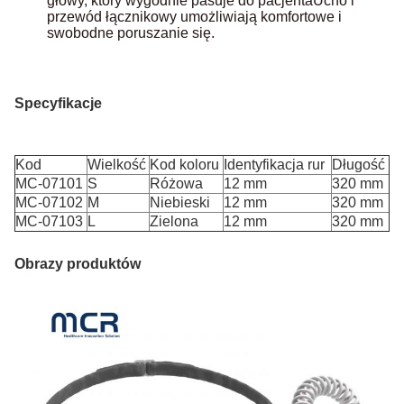
głowy, który wygodnie pasuje do pacjenta
Ucho i
przewód łącznikowy umożliwiają komfortowe i
swobodne poruszanie się.
Specyfikacje
Kod
Wielkość
Kod koloru
Identyfikacja rur
Długość
MC-07101
S
Różowa
12 mm
320 mm
MC-07102
M
Niebieski
12 mm
320 mm
MC-07103
L
Zielona
12 mm
320 mm
Obrazy produktów