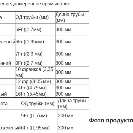
 непреднамеренное промывание
Длина трубы
а
ОД трубки (мм)
(мм)
5Fr ((1,7мм)
300 мм
еленый
6Fr ((1,95мм)
300 мм
й
7Fr ((2,3 мм)
300 мм
синий
8Fr ((2,7 мм)
300 мм
10 франков (3,35
300 мм
мм)
12 фр ((4,05 мм)
300 мм
14Fr ((4,75мм)
300 мм
вый
16Fr ((5,45мм)
300 мм
Длина трубы
вета
ОД трубки (мм)
(мм)
е
5Fr ((1,7мм)
300 мм
Фото продукт
озеленый
6Fr ((1,95мм)
300 мм