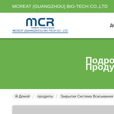
MCREAT (GUANGZHOU) BIO-TECH CO.,LTD
Д
Подро
Проду
Домой
продукты
Закрытая Система Всасывания