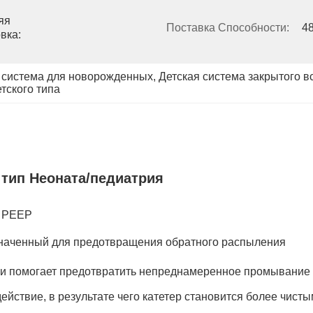
я 
Поставка Способности:
4
ка: 
 система для новорожденных
, 
Детская система закрытого 
тского типа
 тип Неоната/педиатрия
й PEEP
наченный для предотвращения обратного распыления
ра и помогает предотвратить непреднамеренное промывание
йствие, в результате чего катетер становится более чисты