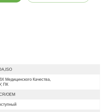
DA,ISO
ВХ Медицинского Качества, 
У, ПК
CR/OEM
оступный