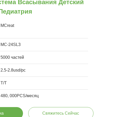
стема Всасывания Детский
/педиатрия
MCreat
MC-24SL3
5000 частей
2.5-2.8usd/pc
Т/Т
480, 000PCS/месяц
на
Свяжитесь Сейчас