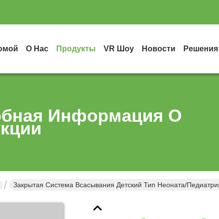
омой
О Нас
Продукты
VR Шоу
Новости
Решения
бная Информация О
кции
Закрытая Система Всасывания Детский Тип Неоната/педиатри