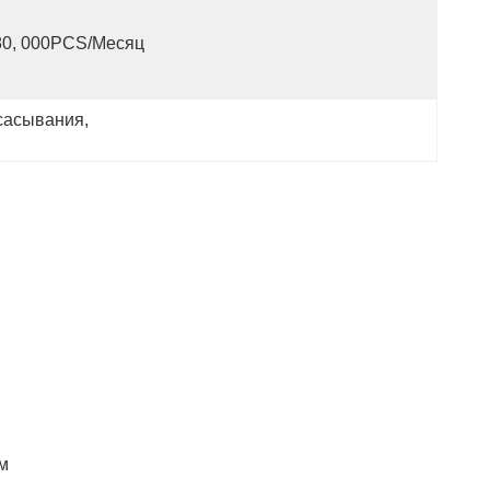
80, 000PCS/месяц
всасывания
, 
м