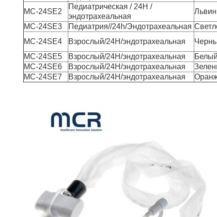
Педиатрическая / 24H /
MC-24SE2
Льви
эндотрахеальная
MC-24SE3
Педиатрия//24h/Эндотрахеальная
Светл
MC-24SE4
Взрослый/24H/эндотрахеальная
Черн
MC-24SE5
Взрослый/24H/эндотрахеальная
Белы
MC-24SE6
Взрослый/24H/эндотрахеальная
Зеле
MC-24SE7
Взрослый/24H/эндотрахеальная
Оран