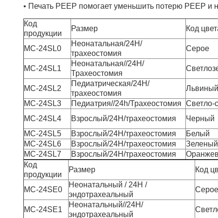
• Печать PEEP помогает уменьшить потерю PEEP и
Код
Размер
Код цвет
продукции
Неонатальная/24H/
MC-24SL0
Серое
трахеостомия
Неонатальная//24H/
MC-24SL1
Светлоз
Трахеостомия
Педиатрическая/24H/
MC-24SL2
Львины
трахеостомия
MC-24SL3
Педиатрия//24h/Трахеостомия
Светло-
MC-24SL4
Взрослый/24H/трахеостомия
Черный
MC-24SL5
Взрослый/24H/трахеостомия
Белый
MC-24SL6
Взрослый/24H/трахеостомия
Зеленый
MC-24SL7
Взрослый/24H/трахеостомия
Оранже
Код
Размер
Код ц
продукции
Неонатальный / 24H /
MC-24SE0
Серо
эндотрахеальный
Неонатальный//24H/
MC-24SE1
Светл
эндотрахеальный