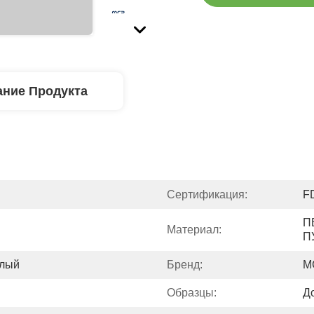
ние Продукта
Сертификация:
F
П
Материал:
П
слый
Бренд:
M
Образцы:
Д