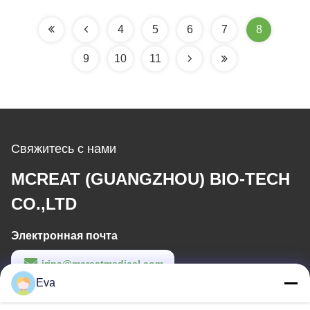
эндотрахеальный
Easy Insertion
зонд для
4
5
6
7
8
медицинского
9
10
11
устройства
Свяжитесь с нами
MCREAT (GUANGZHOU) BIO-TECH
CO.,LTD
Электронная почта
irina@mcreatmedical.com
Eva
Рабочее время