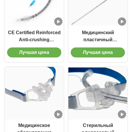
CE Certified Reinforced
Медицинский
Anti-crushing
пластичный
Endotracheal Tube With
алюминиевый
Лучшая цена
Лучшая цена
Suction Hospital
интубационный
Consumables
стилет
Медицинское
Стерильный