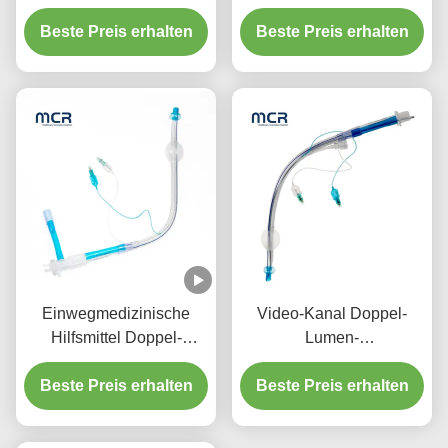
Endobronchialröhre mit
Endobronchialröhre
Beste Preis erhalten
Video-Kanal
visuelle orale PVC Plain
Beste Preis erhalten
Einwegmedizinische
Video-Kanal Doppel-
Hilfsmittel Doppel-
Lumen-
Lumen-
Endobronchialröhre ohne
Endotrachealröhre mit
Beste Preis erhalten
Beste Preis erhalten
Kamera
PU-Mikro-
Dünnmanschette