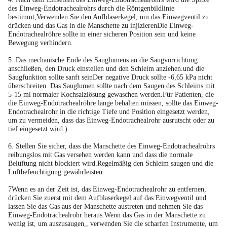
des Einweg-Endotrachealrohrs durch die Röntgenbildlinie
bestimmt;Verwenden Sie den Aufblaserkegel, um das Einwegventil zu
drücken und das Gas in die Manschette zu injizierenDie Einweg-
Endotrachealröhre sollte in einer sicheren Position sein und keine
Bewegung verhindern.
5. Das mechanische Ende des Sauglumens an die Saugvorrichtung
anschließen, den Druck einstellen und den Schleim anziehen.und die
Saugfunktion sollte sanft seinDer negative Druck sollte -6,65 kPa nicht
überschreiten. Das Sauglumen sollte nach dem Saugen des Schleims mit
5-15 ml normaler Kochsalzlösung gewaschen werden.Für Patienten, die
die Einweg-Endotrachealröhre lange behalten müssen, sollte das Einweg-
Endotrachealrohr in die richtige Tiefe und Position eingesetzt werden,
um zu vermeiden, dass das Einweg-Endotrachealrohr ausrutscht oder zu
tief eingesetzt wird.)
6. Stellen Sie sicher, dass die Manschette des Einweg-Endotrachealrohrs
reibungslos mit Gas versehen werden kann und dass die normale
Belüftung nicht blockiert wird.Regelmäßig den Schleim saugen und die
Luftbefeuchtigung gewährleisten.
7Wenn es an der Zeit ist, das Einweg-Endotrachealrohr zu entfernen,
drücken Sie zuerst mit dem Aufblaserkegel auf das Einwegventil und
lassen Sie das Gas aus der Manschette austreten und nehmen Sie das
Einweg-Endotrachealrohr heraus.Wenn das Gas in der Manschette zu
wenig ist, um auszusaugen,, verwenden Sie die scharfen Instrumente, um