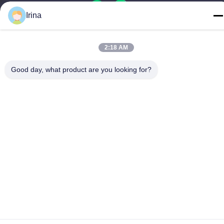
Irina
China Gute Qualität Geschlossene Sauganlage Lieferant.
2:18 AM
Urheberrecht © -2026 MCREAT (GUANGZHOU) BIO-TECH
CO.,LTD Alle Rechte vorbehalten.
Good day, what product are you looking for?
Datenschutzrichtlinie
|
Sitemap