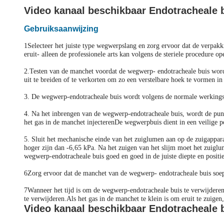
Video kanaal beschikbaar Endotracheale b
Gebruiksaanwijzing
1Selecteer het juiste type wegwerpslang en zorg ervoor dat de verpakki
eruit- alleen de professionele arts kan volgens de steriele procedure op
2.Testen van de manchet voordat de wegwerp- endotracheale buis wordt 
uit te breiden of te verkorten om zo een verstelbare hoek te vormen i
3. De wegwerp-endotracheale buis wordt volgens de normale werkingsme
4. Na het inbrengen van de wegwerp-endotracheale buis, wordt de punt
het gas in de manchet injecterenDe wegwerpbuis dient in een veilige po
5. Sluit het mechanische einde van het zuiglumen aan op de zuigapparat
hoger zijn dan -6,65 kPa. Na het zuigen van het slijm moet het zuig
wegwerp-endotracheale buis goed en goed in de juiste diepte en posit
6Zorg ervoor dat de manchet van de wegwerp- endotracheale buis soepel
7Wanneer het tijd is om de wegwerp-endotracheale buis te verwijderen,
te verwijderen.Als het gas in de manchet te klein is om eruit te zui
Video kanaal beschikbaar Endotracheale b