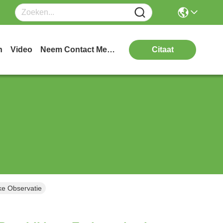
n
Video
Neem Contact Met Ons Op
Citaat
ke Observatie