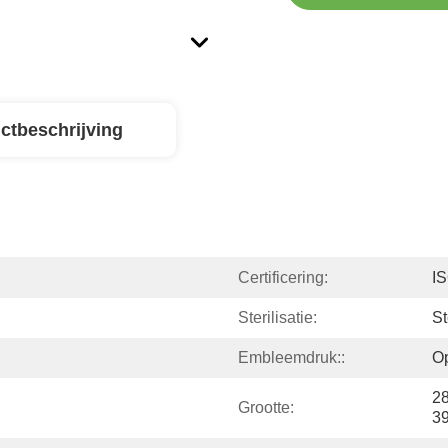
ctbeschrijving
Certificering:
I
Sterilisatie:
St
Embleemdruk::
O
28
Grootte:
39