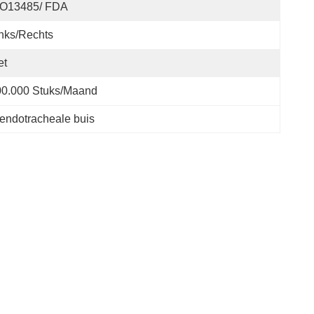
SO13485/ FDA
nks/rechts
et
00.000 Stuks/maand
endotracheale buis