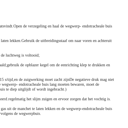
laatsvindt.Open de verzegeling en haal de wegwerp- endotracheale buis
 laten lekken.Gebruik de uitbreidingsstaaf om naar voren en achteruit
de luchtweg is voltooid;
aald;gebruik de opblazer kegel om de eenrichting klep te drukken en
n 15 s/tijd,en de zuigwerking moet zacht zijnDe negatieve druk mag niet
de wegwerp- endotracheale buis lang moeten bewaren, moet de
s te diep uitglijdt of wordt ingebracht.)
erd.regelmatig het slijm zuigen en ervoor zorgen dat het vochtig is.
 gas uit de manchet te laten lekken en de wegwerp-endotracheale buis
ervolgens de wegwerpbuis.