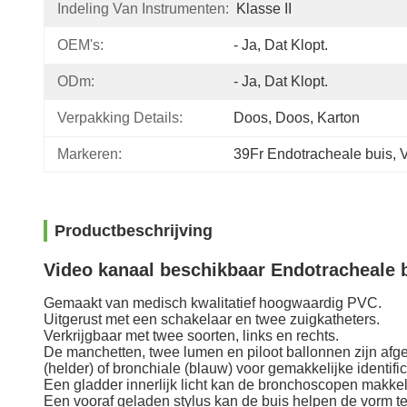
Indeling Van Instrumenten:
Klasse II
OEM's:
- Ja, Dat Klopt.
ODm:
- Ja, Dat Klopt.
Verpakking Details:
Doos, Doos, Karton
Markeren:
39Fr Endotracheale buis
, 
V
Productbeschrijving
Video kanaal beschikbaar Endotracheale b
Gemaakt van medisch kwalitatief hoogwaardig PVC.
Uitgerust met een schakelaar en twee zuigkatheters.
Verkrijgbaar met twee soorten, links en rechts.
De manchetten, twee lumen en piloot ballonnen zijn afg
(helder) of bronchiale (blauw) voor gemakkelijke identific
Een gladder innerlijk licht kan de bronchoscopen makkel
Een vooraf geladen stylus kan de buis helpen de vorm t