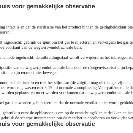
uis voor gemakkelijke observatie
ng intact is en dat de sterilisatie van het product binnen de geldigheidsduur p
ereren;
ingebracht: gebruik de spuit om het gas te injecteren en vervolgens het gas te
n de voorkant van de wegwerp-endotracheale buis;
thode ingebracht, de uitbreidingsstaaf wordt verwijderd na het inbrengen en 
positie van de wegwerp-endotracheale buis door de röntgenvisualisatielijn bep
sitie te zijn en moet niet bewegen.
uur, stel de druk in en trek het slijm aan (de zuigtijd mag niet langer zijn da
lumen worden gewassen met 5-15 ml normale zoutoplossing.Voor patiënten die 
ie worden geplaatst en moet worden voorkomen dat de wegwerp-endotracheale bui
 gas kan worden geïnjecteerd en dat de normale ventilatie niet wordt geblokke
 gebruikt u eerst de opblaasconus om op de eenrichtingsklep te drukken en het
gen, gebruik de scherpe instrumenten om de manchet te doorboren en verwijder v
uis voor gemakkelijke observatie