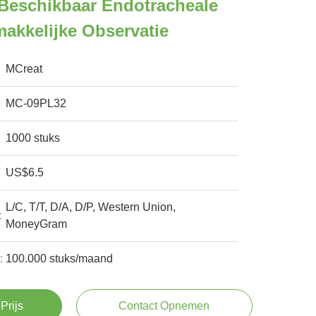
Beschikbaar Endotracheale
akkelijke Observatie
MCreat
MC-09PL32
1000 stuks
US$6.5
L/C, T/T, D/A, D/P, Western Union,
:
MoneyGram
:
100.000 stuks/maand
Prijs
Contact Opnemen