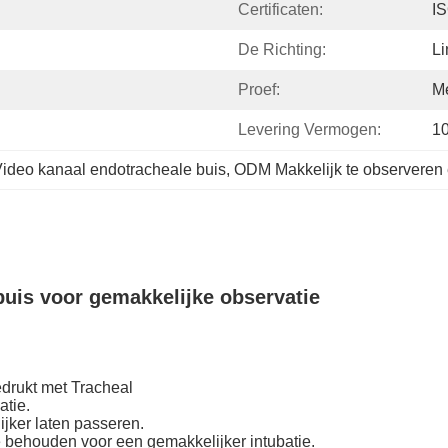
Certificaten:
I
De Richting:
Li
Proef:
M
Levering Vermogen:
1
ideo kanaal endotracheale buis
, 
ODM Makkelijk te observeren 
uis voor gemakkelijke observatie
edrukt met Tracheal
atie.
ijker laten passeren.
e behouden voor een gemakkelijker intubatie.