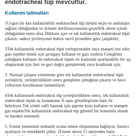
endotracheal tüp mevcuttur.
Kullanım talimatları
1Uygun bir kez kullanılabilir endotracheal tüp türünü seçin ve ambalajın
sağlam olduğundan ve ürünün sterilizasyonunun geçerlilik süresi içinde
olduğundan emin olun.Dükkanı açın ve tek kullanımlık endotrakeal tüpü
çıkarın- sadece profesyonel doktor steril prosedüre göre çalışabilir;
2Tek kullanımlık endotrakeal tüpü yerleştirmeden önce manşeti test edin:
gazı enjekte etmek için şırıngayı kullanın ve gazı sızdırın.Genişleme
çubuğunu kullanın ön endotrakeal tüpün ön kısmında ayarlanabilir bir açı
oluşturmak için ileri ve geri doğru genişletmek veya kısaltmak için;
3. Normal çalışma yöntemine göre tek kullanımlık endotracheal tüpü
yerleştirin, yerleştirildikten sonra genişleme çubuğunu çıkarın ve hava
yollarının kurulmasını tamamlayın;
4Tek kullanımlık endotrakeal tüp yerleştirildikten sonra, tek kullanımlık
endotrakeal tüpün uç konumunu X-ışını görselleştirme hattı ile
belirleyin.Tek yönlü valfi basmak için şişirme koni kullanın ve manşete
gaz enjekteTek kullanımlık endotraheal tüp güvenli bir konumda olmalı
ve hareket etmemeli.
5. Emme lumeninin mekanik ucunu emme ekipmanına bağlayın, basıncı
ayarlayın ve mürekkebi çekin. (Emme süresi 15 saniyeden fazla