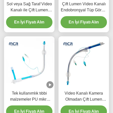
Sol veya Sağ Taraf Video
Çift Lumen Video Kanalı
Kanalı ile Çift Lumen
Endobronşyal Tüp Görsel
Endobronşyal Tüp
Oral PVC Plain
En İyi Fiyatı Alın
En İyi Fiyatı Alın
Tek kullanımlık tıbbi
Video Kanalı Kamera
malzemeler PU mikro
Olmadan Çift Lumen
ince manşetli çift lümen
Endobronşyal Tüp
En İyi Fiyatı Alın
endotrakeal tüp
En İyi Fiyatı Alın