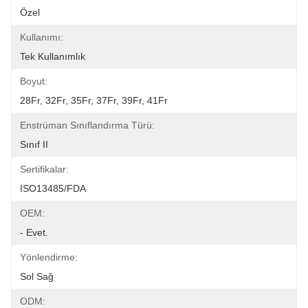
Özel
Kullanımı:
Tek Kullanımlık
Boyut:
28Fr, 32Fr, 35Fr, 37Fr, 39Fr, 41Fr
Enstrüman Sınıflandırma Türü:
Sınıf II
Sertifikalar:
ISO13485/FDA
OEM:
- Evet.
Yönlendirme:
Sol Sağ
ODM: