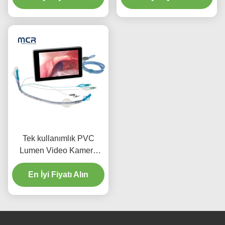
Tek kullanımlık PVC
Lumen Video Kamera
Yetişkinler için
Endobronşyal Kanül
En İyi Fiyatı Alın