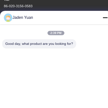
86-020-3156-0583
Jaden Yuan
2:39 PM
Çin İyi Kalite Kapalı Emme sistemi Tedarikçi. Telif hakkı © -2026
MCREAT (GUANGZHOU) BIO-TECH CO.,LTD - Tüm haklar
Good day, what product are you looking for?
saklıdır.
Gizlilik Politikası
|
Site Haritası