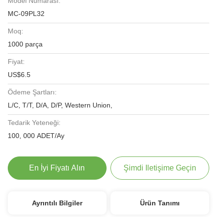
Model Numarası:
MC-09PL32
Moq:
1000 parça
Fiyat:
US$6.5
Ödeme Şartları:
L/C, T/T, D/A, D/P, Western Union,
Tedarik Yeteneği:
100, 000 ADET/Ay
En İyi Fiyatı Alın
Şimdi Iletişime Geçin
Ayrıntılı Bilgiler
Ürün Tanımı