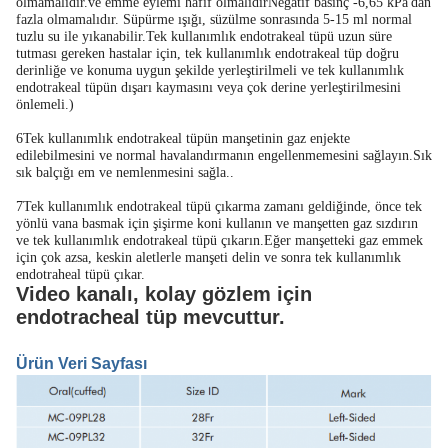
olmamalıdır.ve emme eylemi hafif olmalıdırNegatif basınç -6,65 kPa'dan
fazla olmamalıdır. Süpürme ışığı, süzülme sonrasında 5-15 ml normal
tuzlu su ile yıkanabilir.Tek kullanımlık endotrakeal tüpü uzun süre
tutması gereken hastalar için, tek kullanımlık endotrakeal tüp doğru
derinliğe ve konuma uygun şekilde yerleştirilmeli ve tek kullanımlık
endotrakeal tüpün dışarı kaymasını veya çok derine yerleştirilmesini
önlemeli.)
6Tek kullanımlık endotrakeal tüpün manşetinin gaz enjekte
edilebilmesini ve normal havalandırmanın engellenmemesini sağlayın.Sık
sık balçığı em ve nemlenmesini sağla..
7Tek kullanımlık endotrakeal tüpü çıkarma zamanı geldiğinde, önce tek
yönlü vana basmak için şişirme koni kullanın ve manşetten gaz sızdırın
ve tek kullanımlık endotrakeal tüpü çıkarın.Eğer manşetteki gaz emmek
için çok azsa, keskin aletlerle manşeti delin ve sonra tek kullanımlık
endotraheal tüpü çıkar.
Video kanalı, kolay gözlem için
endotracheal tüp mevcuttur.
Ürün Veri Sayfası