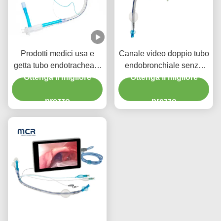
Prodotti medici usa e
Canale video doppio tubo
getta tubo endotracheale
endobronchiale senza
a doppio lumen con
Ottenga il migliore
Ottenga il migliore
telecamera
polsetta micro-sottile in
prezzo
PU
prezzo