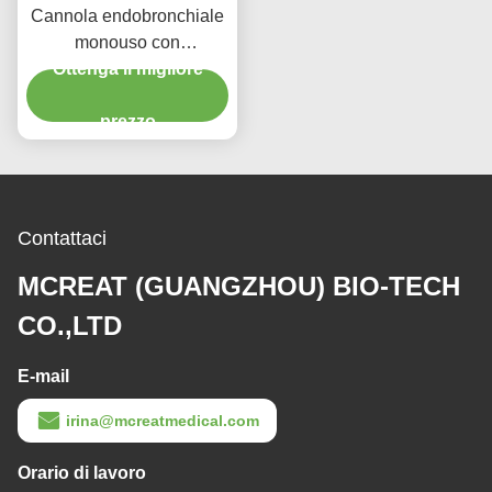
Cannola endobronchiale
monouso con
videocamera in PVC per
Ottenga il migliore
adulti
prezzo
Contattaci
MCREAT (GUANGZHOU) BIO-TECH
CO.,LTD
E-mail
irina@mcreatmedical.com
Orario di lavoro