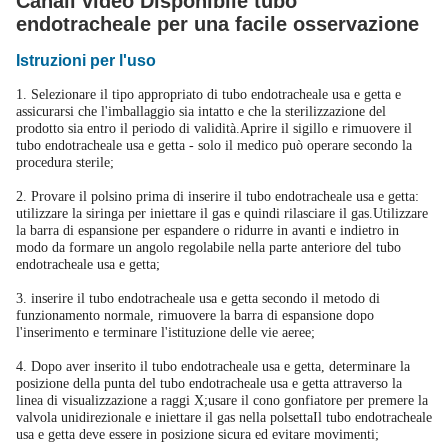
Canali video Disponibile tubo
endotracheale per una facile osservazione
Istruzioni per l'uso
1. Selezionare il tipo appropriato di tubo endotracheale usa e getta e
assicurarsi che l'imballaggio sia intatto e che la sterilizzazione del
prodotto sia entro il periodo di validità.Aprire il sigillo e rimuovere il
tubo endotracheale usa e getta - solo il medico può operare secondo la
procedura sterile;
2. Provare il polsino prima di inserire il tubo endotracheale usa e getta:
utilizzare la siringa per iniettare il gas e quindi rilasciare il gas.Utilizzare
la barra di espansione per espandere o ridurre in avanti e indietro in
modo da formare un angolo regolabile nella parte anteriore del tubo
endotracheale usa e getta;
3. inserire il tubo endotracheale usa e getta secondo il metodo di
funzionamento normale, rimuovere la barra di espansione dopo
l'inserimento e terminare l'istituzione delle vie aeree;
4. Dopo aver inserito il tubo endotracheale usa e getta, determinare la
posizione della punta del tubo endotracheale usa e getta attraverso la
linea di visualizzazione a raggi X;usare il cono gonfiatore per premere la
valvola unidirezionale e iniettare il gas nella polsettaIl tubo endotracheale
usa e getta deve essere in posizione sicura ed evitare movimenti;