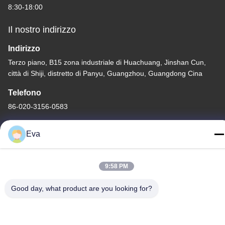
8:30-18:00
Il nostro indirizzo
Indirizzo
Terzo piano, B15 zona industriale di Huachuang, Jinshan Cun,
città di Shiji, distretto di Panyu, Guangzhou, Guangdong Cina
Telefono
86-020-3156-0583
Eva
Cina Buona qualità Sistema di aspirazione chiuso Fornitore.
9:58 PM
-2026 MCREAT (GUANGZHOU) BIO-TECH CO.,LTD Tutti i diritti
Good day, what product are you looking for?
riservati.
Politica sulla privacy
|
Mappa del sito