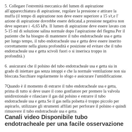
5. Collegare l'estremità meccanica del lumen di aspirazione
all'apparecchiatura di aspirazione, regolare la pressione e attirare la
muffa (il tempo di aspirazione non deve essere superiore a 15 s/t,e l'
azione di aspirazione dovrebbe essere delicataLa pressione negativa non
deve superare i -6,65 kPa. Il lumen di aspirazione deve essere lavato con
5-15 ml di soluzione salina normale dopo l'aspirazione del flegma.Per il
paziente che ha bisogno di mantenere il tubo endotracheale usa e getta
per lungo tempo, il tubo endotracheale usa e getta deve essere inserito
correttamente nella giusta profondità e posizione ed evitare che il tubo
endotracheale usa e getta scivoli fuori o si inserisca troppo in
profondità.)
6. assicurarsi che il polsino del tubo endotracheale usa e getta sia in
grado di iniettare gas senza intoppi e che la normale ventilazione non sia
bloccata.Succhiare regolarmente lo sfogo e assicurare l'umidificazione.
7Quando è il momento di estrarre il tubo endotracheale usa e getta,
prima di tutto si deve usare il cono gonfiatore per premere la valvola
unidirezionale e rilasciare il gas dal polsino e estrarre il tubo
endotracheale usa e getta.Se il gas nella polsetta è troppo piccolo per
aspirarlo, utilizzare gli strumenti affilati per perforare il polsino e quindi
rimuovere il tubo endotracheale usa e getta.
Canali video Disponibile tubo
endotracheale per una facile osservazione