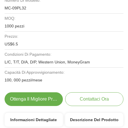
Numero Di Modello:
MC-09PL32
MOQ:
1000 pezzi
Prezzo:
US$6.5
Condizioni Di Pagamento:
L/C, T/T, D/A, D/P, Western Union, MoneyGram
Capacità Di Approvvigionamento:
100, 000 pezzi/mese
Ottenga Il Migliore Prezzo
Contattaci Ora
Informazioni Dettagliate
Descrizione Del Prodotto