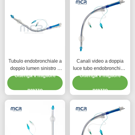
Tubulo endobronchiale a
Canali video a doppia
doppio lumen sinistro o
luce tubo endobronchiale
destro con canale video
Ottenga il migliore
Ottenga il migliore
visivo orale PVC
semplice
prezzo
prezzo