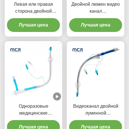
Левая или правая
Двойной люмен видео
сторона двойной
канал
луменной
эндобронхиальная
эндобронхиальной
Лучшая цена
трубка визуальная
Лучшая цена
трубы с видеоканалом
пероральная ПВХ
Одноразовые
Видеоканал двойной
медицинские
луменной
принадлежности
эндобронхиальной
Двойная луменная
Лучшая цена
трубы без камеры
Лучшая цена