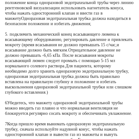
положение конца одноразовой эндотрахеальной трубы через линию
рентгеновской визуализации.использовать нагнетатель конуса,
чтобы нажать односторонний клапан и ввести газ в
манжетуОдноразовая эндотрахеальная трубка должна находиться в
безопасном положении и избегать движения;
5. подключить механический конец всасывающего люмена к
всасывающему оборудованию, регулировать давление и привлекать
мокроту (время всасывания не должно превышать 15 с/час,и
всасывание должно быть мягким.Отрицательное давление не
должно превышать -6,65 кПа. После всасывания мокроты
всасывающий люмен следует промыть с помощью 5-15 мл
нормального солевого раствора.Для пациента, которому
необходимо долго хранить одноразовую эндотрахеальную трубку,
одноразовая эндотрахеальная трубка должна быть правильно
вставлена на правильную глубину и положение и избегать
выскользнения одноразовой эндотрахеальной трубки или слишком
глубокого вставления.)
6Убедитесь, что манжету одноразовой эндотрахеальной трубы
можно вводить газ плавно и что нормальная вентиляция не
блокируется.регулярно сосать мокроту и обеспечивать увлажнение.
7Когда пришло время вынимать одноразовую эндотрахеальную
трубку, сначала используйте надувной конус, чтобы нажать
односторонний клапан и вывести газ из манжеты и вынуть