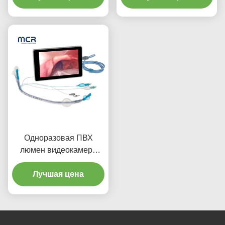
эндотрахеальная трубка
с микротонкой манжетой
PU
Одноразовая ПВХ
люмен видеокамера
Эндобронхиальная
канюля для взрослых
Лучшая цена