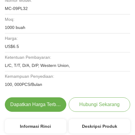
Nomor Model:
MC-09PL32
Moq:
1000 buah
Harga:
US$6.5
Ketentuan Pembayaran:
L/C, T/T, D/A, D/P, Western Union,
Kemampuan Penyediaan:
100, 000PCS/Bulan
Dapatkan Harga Terbaik
Hubungi Sekarang
Informasi Rinci
Deskripsi Produk