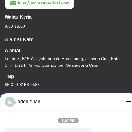
irina@mcreatmedical.com
Waktu Kerja
8:30-18:00
Alamat Kami
Alamat
Lantai 3, B15 Wilayah Industri Huachuang, Jinshan Cun, Kota
Shiji, Distrik Panyu, Guangzhou, Guangdong Cina
Telp
86-020-3156-0583
Jaden Yuan
Cina Kualitas Baik Sistem Hisap Tertutup Pemasok. Hak cipta ©
1:57 PM
-2026 MCREAT (GUANGZHOU) BIO-TECH CO.,LTD Semua hak