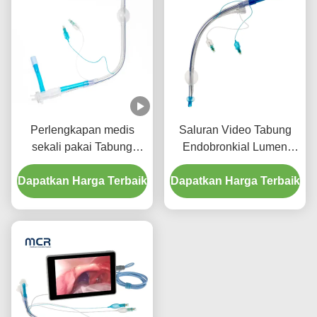
Perlengkapan medis
Saluran Video Tabung
sekali pakai Tabung
Endobronkial Lumen
Endotracheal Lumen
Ganda Tanpa Kamera
Dapatkan Harga Terbaik
Ganda dengan PU Micro-
Dapatkan Harga Terbaik
Thin Cuff