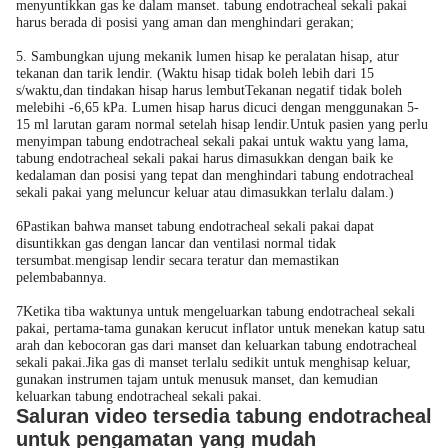
menyuntikkan gas ke dalam manset. tabung endotracheal sekali pakai
harus berada di posisi yang aman dan menghindari gerakan;
5. Sambungkan ujung mekanik lumen hisap ke peralatan hisap, atur
tekanan dan tarik lendir. (Waktu hisap tidak boleh lebih dari 15
s/waktu,dan tindakan hisap harus lembutTekanan negatif tidak boleh
melebihi -6,65 kPa. Lumen hisap harus dicuci dengan menggunakan 5-
15 ml larutan garam normal setelah hisap lendir.Untuk pasien yang perlu
menyimpan tabung endotracheal sekali pakai untuk waktu yang lama,
tabung endotracheal sekali pakai harus dimasukkan dengan baik ke
kedalaman dan posisi yang tepat dan menghindari tabung endotracheal
sekali pakai yang meluncur keluar atau dimasukkan terlalu dalam.)
6Pastikan bahwa manset tabung endotracheal sekali pakai dapat
disuntikkan gas dengan lancar dan ventilasi normal tidak
tersumbat.mengisap lendir secara teratur dan memastikan
pelembabannya.
7Ketika tiba waktunya untuk mengeluarkan tabung endotracheal sekali
pakai, pertama-tama gunakan kerucut inflator untuk menekan katup satu
arah dan kebocoran gas dari manset dan keluarkan tabung endotracheal
sekali pakai.Jika gas di manset terlalu sedikit untuk menghisap keluar,
gunakan instrumen tajam untuk menusuk manset, dan kemudian
keluarkan tabung endotracheal sekali pakai.
Saluran video tersedia tabung endotracheal
untuk pengamatan yang mudah