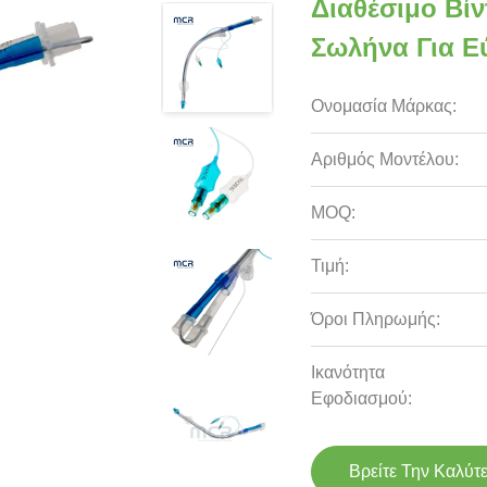
Διαθέσιμο Βί
Σωλήνα Για 
Ονομασία Μάρκας:
Αριθμός Μοντέλου:
MOQ:
Τιμή:
Όροι Πληρωμής:
Ικανότητα
Εφοδιασμού:
Βρείτε Την Καλύτ