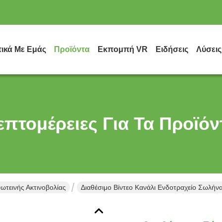
τικά Με Εμάς
Προϊόντα
Εκπομπή VR
Ειδήσεις
Λύσεις
επτομέρειες Για Τα Προϊόν
τεινής Ακτινοβολίας
Διαθέσιμο Βίντεο Κανάλι Ενδοτραχείο Σωλή