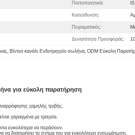
Πιστοποιητικά:
I
Κατεύθυνση:
Αρ
Πειραματικός:
Μ
Δυνατότητα Προσφοράς:
1
ήνας
, 
Βίντεο κανάλι Ενδοτραχείο σωλήνα
, 
ODM Εύκολη Παρατήρ
λήνα για εύκολη παρατήρηση
αναρρόφησης χαμηλής τριβής.
είναι χαραγμένα με τραχεία.
οπα ευκολότερα να περάσουν.
α να διατηρήσει το σχήμα του για ευκολότερη ενσωμάτωση.