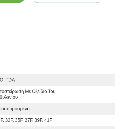
SO ,FDA
οστείρωση Με Οξείδιο Του 
θυλενίου
ροσαρμοσμένο
F, 32F, 35F, 37F, 39F, 41F