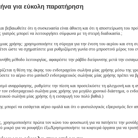
λήνα για εύκολη παρατήρηση
ι βεβαιωθείτε ότι η συσκευασία είναι άθικτη και ότι η αποστείρωση του προϊ
 γιατρός μπορεί να λειτουργήσει σύμφωνα με τη στειρή διαδικασία.;
μιας χρήσης: χρησιμοποιήστε τη σύριγγα για την ένεση του αερίου και στη σ
 έτσι ώστε να σχηματίσετε μια ρυθμιζόμενη γωνία στο μπροστινό μέρος του 
συνήθη μέθοδο λειτουργίας, αφαιρέστε την ράβδο διεύρυνσης μετά την εισαγ
ρίζεται η θέση της άκρης του ενδοτραχείου σωλήνα μίας χρήσης μέσω της γρ
ύσετε το αέριο στο μανίκιΟ ενδοτραχειικός σωλήνας μίας χρήσης πρέπει να β
σμό αναρρόφησης, ρυθμίστε την πίεση και προσελκύστε τη φλεγμονή.και η ανά
υν τον ενδοτραχειικό σωλήνα μιας χρήσης για μεγάλο χρονικό διάστημα, ο ενδ
ειικού σωλήνα μίας χρήσης ή η εισαγωγή του πολύ βαθιά.)
ς μπορεί να εισάγεται αέριο ομαλά και ότι ο φυσιολογικός εξαερισμός δεν απ
ς, χρησιμοποιήστε πρώτα τον κώνο του φουσκωτή για να πατήσετε την μονόδρο
λύ μικρό για να ρουφήξει έξωΧρησιμοποιήστε τα κοφτερά όργανα για να τρυπή