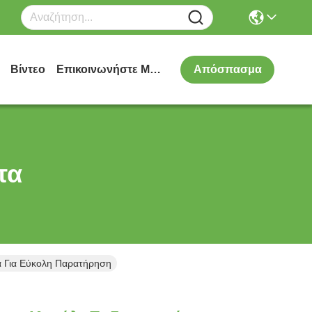
Βίντεο
Επικοινωνήστε Μαζί Μας
Απόσπασμα
τα
να Για Εύκολη Παρατήρηση