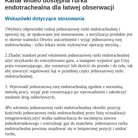
Kanał wideo dostępna rurka
endotrachealna dla łatwej obserwacji
Wskazówki dotyczące stosowania
1Wybierz odpowiedni rodzaj jednorazowej rurki endotrachealnej i
upewnij się, że opakowanie jest nienaruszone, a sterylizacja produktu jest
w okresie ważności.Otwórz uszczelnienie i wyjąć jednorazową rurę
endotrachealną - tylko lekarz może wykonywać operację sterylną.;
2.Zbadać mankiet przed włożeniem jednorazowej rurki endotrachealnej:
użyć strzykawki do wstrzykiwania gazu, a następnie wypuścić gaz.Użyj
pręta rozszerzającego, aby rozszerzyć lub skrócić do przodu i do tyłu, tak
aby utworzyć regulowany kąt w przedniej części jednorazowej rurki
endotrachealnej;
3. Wprowadź jednorazową rurę endotrachealną zgodnie z normalną
metodą pracy, wyjąć pręt rozszerzający po wprowadzeniu i zakończyć
ustalenie dróg oddechowych;
4Po włożeniu jednorazowej rurki endotrachealnej określić pozycję
końcówki jednorazowej rurki endotrachealnej przez linię wizualizacji
rentgenowskiej;użyć stożka nadmuchacza do naciśnięcia zaworu
jednokierunkowego i wstrzyknąć gaz do manchetu. jednorazowa rurka
endotrachealna powinna znajdować się w bezpiecznej pozycji i unikać
ruchu;