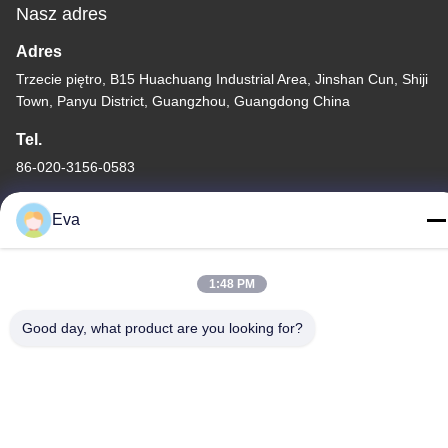
Nasz adres
Adres
Trzecie piętro, B15 Huachuang Industrial Area, Jinshan Cun, Shiji
Town, Panyu District, Guangzhou, Guangdong China
Tel.
86-020-3156-0583
Eva
1:48 PM
Chiny Dobra jakość Zamknięty układ ssący Sprzedawca. -2026
MCREAT (GUANGZHOU) BIO-TECH CO.,LTD Wszystkie prawa
Good day, what product are you looking for?
zastrzeżone.
Polityka prywatności
|
Sitemap