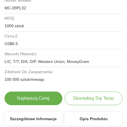
Numer Modelu:
MC-09PL32
MOQ:
1000 sztuk
Cena £:
US$6.5
Warunki Płatności:
L/C, T/T, D/A, D/P, Western Union, MoneyGram
Zdolność Do Zaopatrzenia:
100 000 sztuk/miesiąc
Najlepszą Cenę
Skontaktuj Się Teraz
Szczegółowe Informacje
Opis Produktu