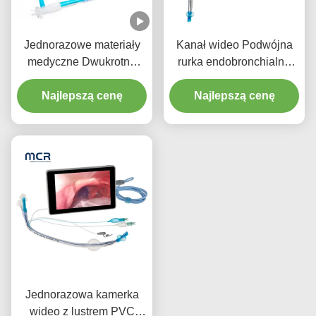
Jednorazowe materiały
Kanał wideo Podwójna
medyczne Dwukrotna
rurka endobronchialna
rurka endotrachealna z
bez kamery
PU Micro-Thin Cuff
Najlepszą cenę
Najlepszą cenę
Jednorazowa kamerka
wideo z lustrem PVC