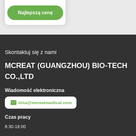
Endobronchial Cannula
Najlepszą cenę
dla dorosłych
Skontaktuj się z nami
MCREAT (GUANGZHOU) BIO-TECH
CO.,LTD
Wiadomość elektroniczna
irina@mcreatmedical.com
Czas pracy
8:30-18:00