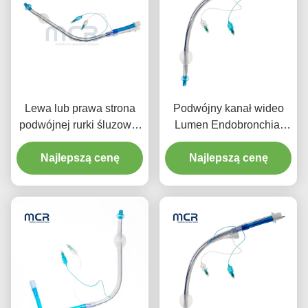
Lewa lub prawa strona
Podwójny kanał wideo
podwójnej rurki śluzowej
Lumen Endobronchial
z kanałem wideo
Tube Visual Oral PVC
Najlepszą cenę
Najlepszą cenę
Plain