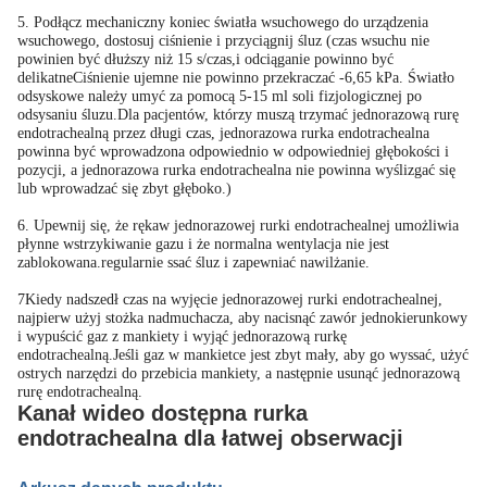
5. Podłącz mechaniczny koniec światła wsuchowego do urządzenia
wsuchowego, dostosuj ciśnienie i przyciągnij śluz (czas wsuchu nie
powinien być dłuższy niż 15 s/czas,i odciąganie powinno być
delikatneCiśnienie ujemne nie powinno przekraczać -6,65 kPa. Światło
odsyskowe należy umyć za pomocą 5-15 ml soli fizjologicznej po
odsysaniu śluzu.Dla pacjentów, którzy muszą trzymać jednorazową rurę
endotrachealną przez długi czas, jednorazowa rurka endotrachealna
powinna być wprowadzona odpowiednio w odpowiedniej głębokości i
pozycji, a jednorazowa rurka endotrachealna nie powinna wyślizgać się
lub wprowadzać się zbyt głęboko.)
6. Upewnij się, że rękaw jednorazowej rurki endotrachealnej umożliwia
płynne wstrzykiwanie gazu i że normalna wentylacja nie jest
zablokowana.regularnie ssać śluz i zapewniać nawilżanie.
7Kiedy nadszedł czas na wyjęcie jednorazowej rurki endotrachealnej,
najpierw użyj stożka nadmuchacza, aby nacisnąć zawór jednokierunkowy
i wypuścić gaz z mankiety i wyjąć jednorazową rurkę
endotrachealną.Jeśli gaz w mankietce jest zbyt mały, aby go wyssać, użyć
ostrych narzędzi do przebicia mankiety, a następnie usunąć jednorazową
rurę endotrachealną.
Kanał wideo dostępna rurka
endotrachealna dla łatwej obserwacji