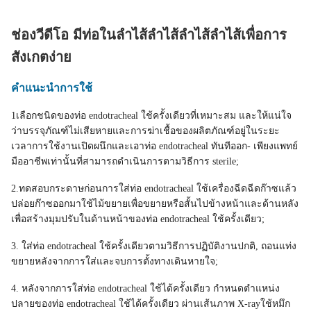
ช่องวีดีโอ มีท่อในลําไส้ลําไส้ลําไส้ลําไส้เพื่อการ
สังเกตง่าย
คําแนะนําการใช้
1เลือกชนิดของท่อ endotracheal ใช้ครั้งเดียวที่เหมาะสม และให้แน่ใจ
ว่าบรรจุภัณฑ์ไม่เสียหายและการฆ่าเชื้อของผลิตภัณฑ์อยู่ในระยะ
เวลาการใช้งานเปิดผนึกและเอาท่อ endotracheal ทันทีออก- เพียงแพทย์
มืออาชีพเท่านั้นที่สามารถดําเนินการตามวิธีการ sterile;
2.ทดสอบกระดาษก่อนการใส่ท่อ endotracheal ใช้เครื่องฉีดฉีดก๊าซแล้ว
ปล่อยก๊าซออกมาใช้ไม้ขยายเพื่อขยายหรือสั้นไปข้างหน้าและด้านหลัง
เพื่อสร้างมุมปรับในด้านหน้าของท่อ endotracheal ใช้ครั้งเดียว;
3. ใส่ท่อ endotracheal ใช้ครั้งเดียวตามวิธีการปฏิบัติงานปกติ, ถอนแท่ง
ขยายหลังจากการใส่และจบการตั้งทางเดินหายใจ;
4. หลังจากการใส่ท่อ endotracheal ใช้ได้ครั้งเดียว กําหนดตําแหน่ง
ปลายของท่อ endotracheal ใช้ได้ครั้งเดียว ผ่านเส้นภาพ X-rayใช้หมึก