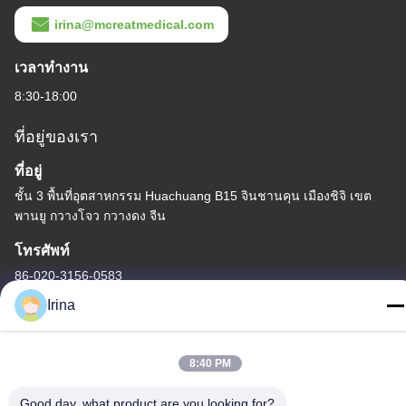
irina@mcreatmedical.com
เวลาทํางาน
8:30-18:00
ที่อยู่ของเรา
ที่อยู่
ชั้น 3 พื้นที่อุตสาหกรรม Huachuang B15 จินชานคุน เมืองชิจิ เขต
พานยู กวางโจว กวางดง จีน
โทรศัพท์
86-020-3156-0583
Irina
8:40 PM
จีน คุณภาพดี ระบบดูดแบบปิด ผู้จัดจําหน่าย.ลิขสิทธิ์ -2026 MCREAT
Good day, what product are you looking for?
(GUANGZHOU) BIO-TECH CO.,LTD สิทธิทั้งหมดถูกเก็บไว้