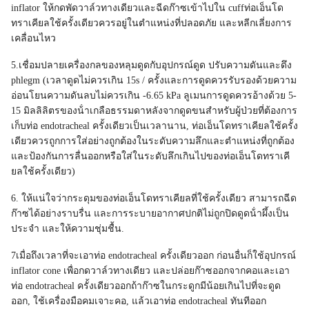
inflator ให้กดพัดวาล์วทางเดียวและฉีดก๊าซเข้าไปใน cuffท่อเอ็นโด
ทราเคียลใช้ครั้งเดียวควรอยู่ในตําแหน่งที่ปลอดภัย และหลีกเลี่ยงการ
เคลื่อนไหว
5.เชื่อมปลายเครื่องกลของหลุมดูดกับอุปกรณ์ดูด ปรับความดันและดึง
phlegm (เวลาดูดไม่ควรเกิน 15s / ครั้งและการดูดควรรับรองด้วยความ
อ่อนโยนความดันลบไม่ควรเกิน -6.65 kPa ลูเมนการดูดควรอ้างด้วย 5-
15 มิลลิลิตรของน้ําเกลือธรรมดาหลังจากดูดขนสําหรับผู้ป่วยที่ต้องการ
เก็บท่อ endotracheal ครั้งเดียวเป็นเวลานาน, ท่อเอ็นโดทราเคียลใช้ครั้ง
เดียวควรถูกการใส่อย่างถูกต้องในระดับความลึกและตําแหน่งที่ถูกต้อง
และป้องกันการลื่นออกหรือใส่ในระดับลึกเกินไปของท่อเอ็นโดทราเคี
ยลใช้ครั้งเดียว)
6. ให้แน่ใจว่ากระดุมของท่อเอ็นโดทราเคียลที่ใช้ครั้งเดียว สามารถฉีด
ก๊าซได้อย่างราบรื่น และการระบายอากาศปกติไม่ถูกปิดดูดน้ําผึ้งเป็น
ประจํา และให้ความชุ่มชื้น.
7เมื่อถึงเวลาที่จะเอาท่อ endotracheal ครั้งเดียวออก ก่อนอื่นก็ใช้อุปกรณ์
inflator cone เพื่อกดวาล์วทางเดียว และปล่อยก๊าซออกจากคอและเอา
ท่อ endotracheal ครั้งเดียวออกถ้าก๊าซในกระดูกมีน้อยเกินไปที่จะดูด
ออก, ใช้เครื่องมือคมเจาะคอ, แล้วเอาท่อ endotracheal ทันทีออก